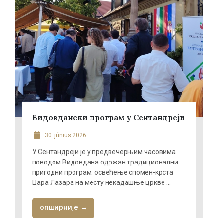
Видовдански програм у Сентандреји
30. június 2026.
У Сентандреји је у предвечерњим часовима
поводом Видовдана одржан традиционални
пригодни програм: освећење спомен-крста
Цара Лазара на месту некадашње цркве ...
опширније →