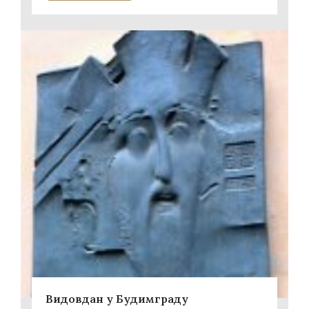
Видовдан у Будимграду