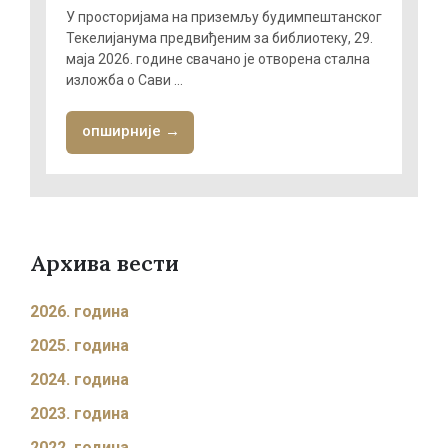
У просторијама на приземљу будимпештанског
Текелијанума предвиђеним за библиотеку, 29.
маја 2026. године свачано је отворена стална
изложба о Сави ...
опширније →
Архива вести
2026. година
2025. година
2024. година
2023. година
2022. година