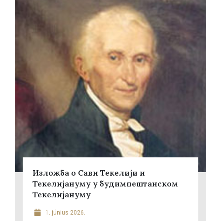
Изложба о Сави Текелији и
Текелијануму у будимпештанском
Текелијануму
1. június 2026.