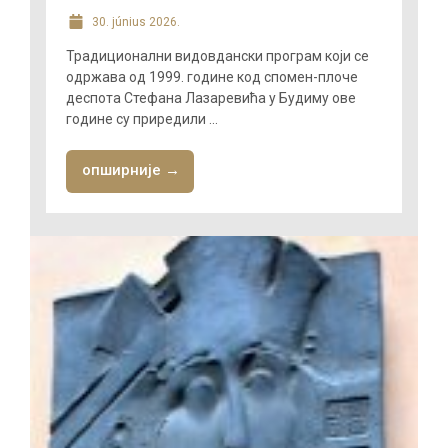
30. június 2026.
Традиционални видовдански програм који се
одржава од 1999. године код спомен-плоче
деспота Стефана Лазаревића у Будиму ове
године су приредили ...
опширније →