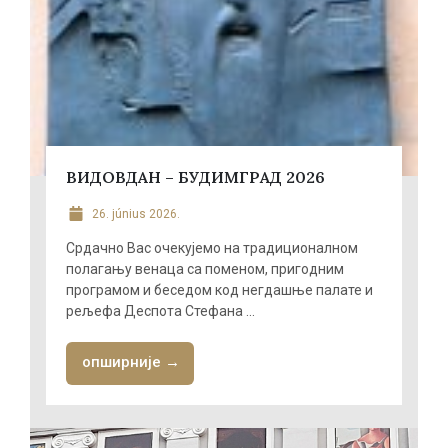
ВИДОВДАН – БУДИМГРАД 2026
26. június 2026.
Срдачно Вас очекујемо на традиционалном
полагању венаца са поменом, пригодним
програмом и беседом код негдашње палате и
рељефа Деспота Стефана ...
опширније →