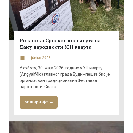
Ролапови Српског института на
Дану народности XIII кварта
1. június 2026.
У суботу, 30. маја 2026. године у XIII кварту
(Angyalföld) главног града Будимпеште био је
организован традиционални Фестивал
наротности. Свака ...
опширније →