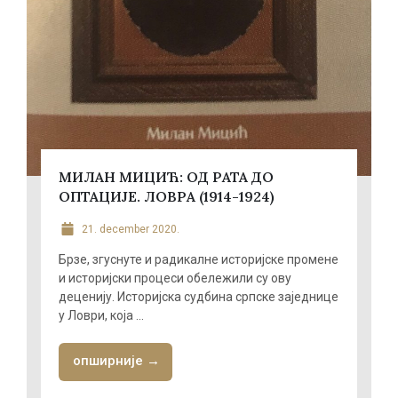
МИЛАН МИЦИЋ: ОД РАТА ДО
ОПТАЦИЈЕ. ЛОВРА (1914-1924)
21. december 2020.
Брзе, згуснуте и радикалне историјске промене
и историјски процеси обележили су ову
деценију. Историјска судбина српске заједнице
у Ловри, која ...
опширније →