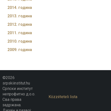
2014. година
2013. година
2012. година
2011. година
2010. година
2009. година
©2026
srpskiinstitut.hu
Српски институт
непрофитно д.о.о.
Közzéteteli lista
Сва права
задржана.
Дизајн и развој: