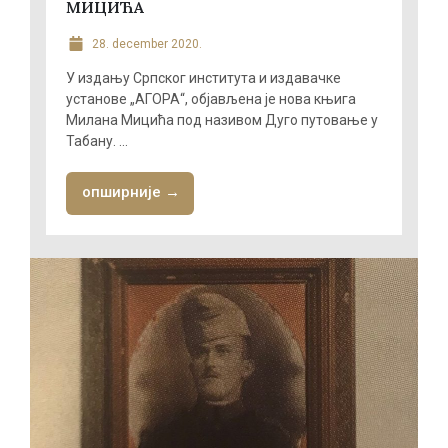
МИЦИЋА
28. december 2020.
У издању Српског института и издавачке
установе „АГОРА“, објављена је нова књига
Милана Мицића под називом Дуго путовање у
Табану. ...
опширније →