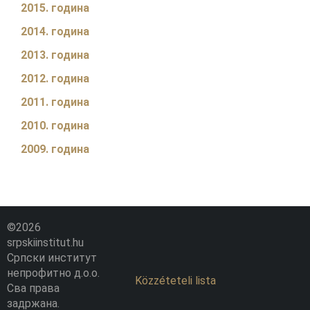
2015. година
2014. година
2013. година
2012. година
2011. година
2010. година
2009. година
©2026
srpskiinstitut.hu
Српски институт
непрофитно д.о.о.
Közzéteteli lista
Сва права
задржана.