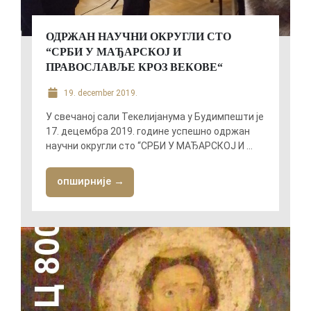
ОДРЖАН НАУЧНИ ОКРУГЛИ СТО
“СРБИ У МАЂАРСКОЈ И
ПРАВОСЛАВЉЕ КРОЗ ВЕКОВЕ“
19. december 2019.
У свечаној сали Текелијанума у Будимпешти је
17. децембра 2019. године успешно одржан
научни округли сто “СРБИ У МАЂАРСКОЈ И ...
опширније →