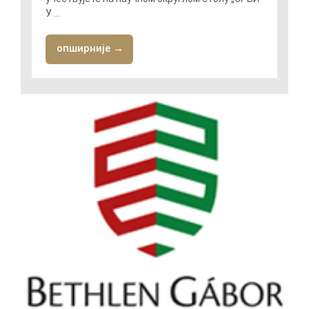
У ...
опширније →