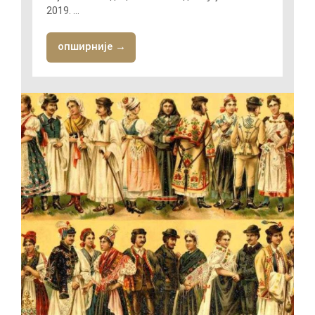
2019. ...
опширније →