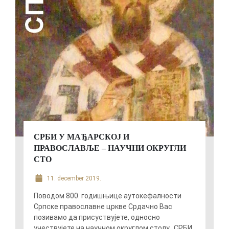
СРБИ У МАЂАРСКОЈ И
ПРАВОСЛАВЉЕ – НАУЧНИ ОКРУГЛИ
СТО
11. december 2019.
Поводом 800. годишњице аутокефалности
Српскe православне цркве Срдачно Вас
позивамо да присуствујете, односно
учествујете на научном округлом столу „СРБИ