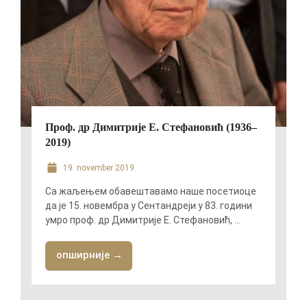
Проф. др Димитрије Е. Стефановић (1936‒
2019)
19. november 2019.
Са жаљењем обавештавамо наше посетиоце
да је 15. новембра у Сентандреји у 83. години
умро проф. др Димитрије Е. Стефановић, ...
опширније →