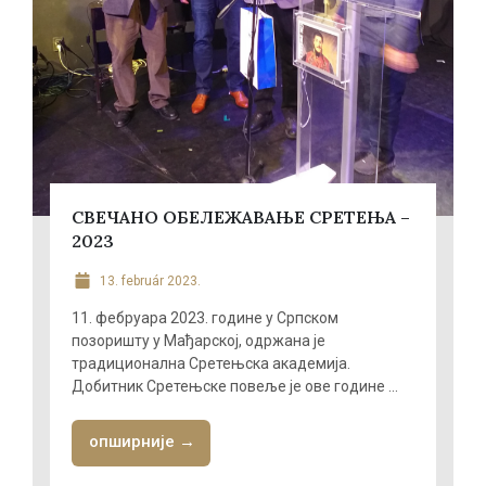
СВЕЧАНО ОБЕЛЕЖАВАЊЕ СРЕТЕЊА –
2023
13. február 2023.
11. фебруара 2023. године у Српском
позоришту у Мађарској, одржана је
традиционална Сретењска академија.
Добитник Сретењске повеље је ове године ...
опширније →