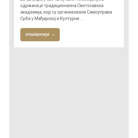
одржана je традиционална Светосавска
академија, коју су организовали Самоуправа
Срба у Мађарској и Културни ...
опширније →