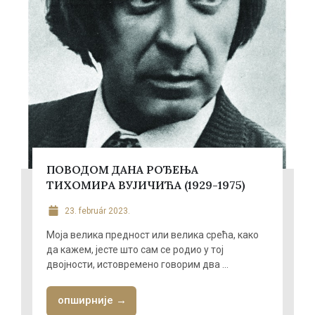
ПОВОДОМ ДАНА РОЂЕЊА
ТИХОМИРА ВУЈИЧИЋА (1929-1975)
23. február 2023.
Моја велика предност или велика срећа, како
да кажем, јесте што сам се родио у тој
двојности, истовремено говорим два ...
опширније →