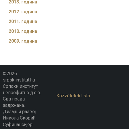
2013. година
2012. година
2011. година
2010. година
2009. година
©2026
srpskiinstitut.hu
Српски институт
непрофитно д.о.о.
Közzéteteli lista
Сва права
задржана.
Дизајн и развој:
Никола Скорић
Суфинансијер: