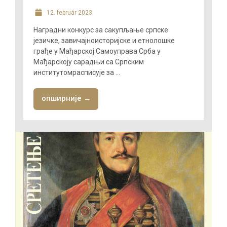
12. február 2023.
Наградни конкурс за сакупљање српске
језичке, завичајноисторијске и етнолошке
грађе у Мађарској Самоуправа Срба у
Мађарскоју сарадњи са Српским
институтомрасписује за ...
опширније →