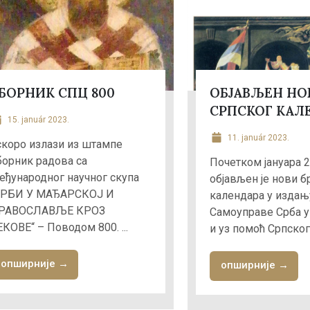
БОРНИК СПЦ 800
ОБЈАВЉЕН НО
СРПСКОГ КАЛ
15. január 2023.
11. január 2023.
скоро излази из штампе
борник радова са
Почетком јануара 2
еђународног научног скупа
објављен је нови б
СРБИ У МАЂАРСКОЈ И
календара у издањ
РАВОСЛАВЉЕ КРОЗ
Самоуправе Срба у
ЕКОВЕ“ – Поводом 800. ...
и уз помоћ Српског .
опширније →
опширније →