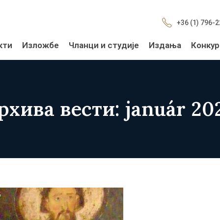
+36 (1) 796-
кти
Изложбе
Чланци и студије
Издања
Конкур
рхива вести: január 20