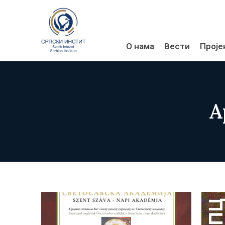
О нама
Вести
Проје
А