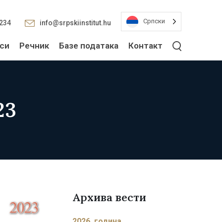
Српски
2234
info@srpskiinstitut.hu
си
Речник
Базе података
Контакт
23
Архива вести
2026. година