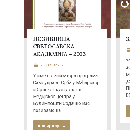
ПОЗИВНИЦА –
З
СВЕТОСАВСКА
АКАДЕМИЈА – 2023
У
22. január 2023.
З
М
У име организатора програма,
„
Самоуправе Срба у Мађарској
П
и Српског културног и
В
медијског центра у
Будимпешти Срдачно Вас
позивамо на ...
опширније →