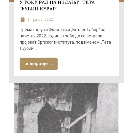
У ТОКУ РАД НА ИЗДАЊУ „ТЕТА
ЉУБИН КУВАР“
14. január 2022.
Према одлуци Фондацији „Бетлен Габор” за
почетак 2022. године треба да се оствари
пројекат Српског института, под именом „Тета
Љубин ...
опширније →