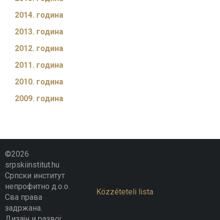
2014. година
2013. година
2012. година
2011. година
2010. година
2009. година
©2026
srpskiinstitut.hu
Српски институт
непрофитно д.о.о.
Közzéteteli lista
Сва права
задржана.
Дизајн и развој: