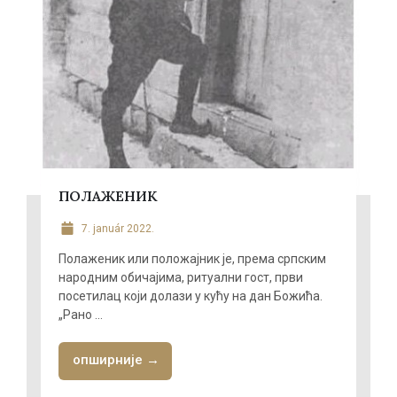
ПОЛАЖЕНИК
7. január 2022.
Полаженик или положајник је, према српским
народним обичајима, ритуални гост, први
посетилац који долази у кућу на дан Божића.
„Рано ...
опширније →