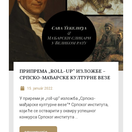
ПРИПРЕМА „ROLL-UP” ИЗЛОЖБЕ –
СРПСКО-МАЂАРСКЕ КУЛТУРНЕ ВЕЗЕ
15. január 2022.
У приреми је „roll-up” изложба „Српско-
мађарске културне везе“* Српског института,
који ће се остварити у оквиру успешног
конкурса Српског института ...