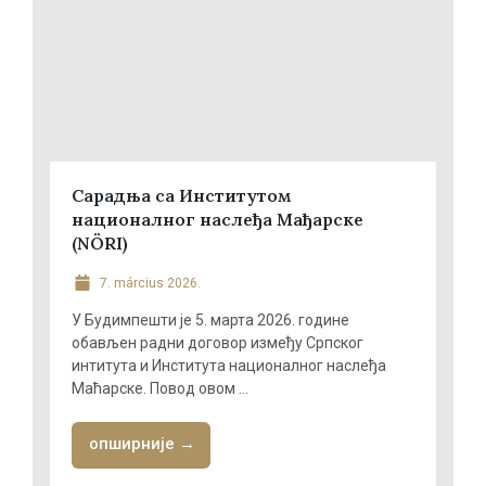
Сарадња са Институтом
националног наслеђа Мађарске
(NÖRI)
7. március 2026.
У Будимпешти је 5. марта 2026. године
обављен радни договор између Српског
интитута и Института националног наслеђа
Маћарске. Повод овом ...
опширније →