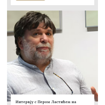
Интервју с Пером Ластићем на