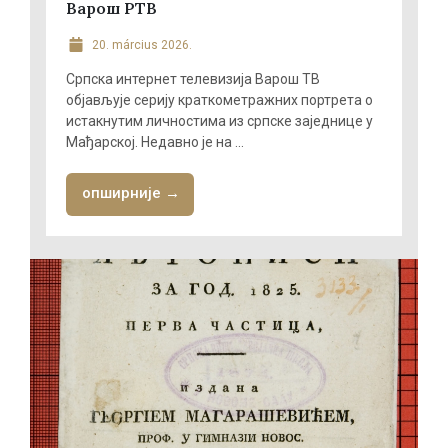
Варош РТВ
20. március 2026.
Српска интернет телевизија Варош ТВ
објављује серију краткометражних портрета о
истакнутим личностима из српске заједнице у
Мађарској. Недавно је на ...
опширније →