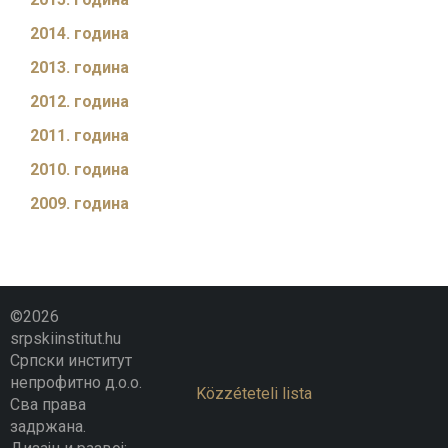
2014. година
2013. година
2012. година
2011. година
2010. година
2009. година
©2026
srpskiinstitut.hu
Српски институт
непрофитно д.о.о.
Közzéteteli lista
Сва права
задржана.