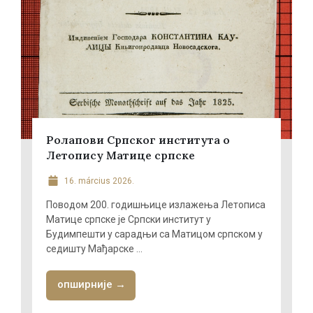
Ролапови Српског института о
Летопису Матице српске
16. március 2026.
Поводом 200. годишњице излажења Летописа
Матице српске је Српски институт у
Будимпешти у сарадњи са Матицом српском у
седишту Мађарске ...
опширније →