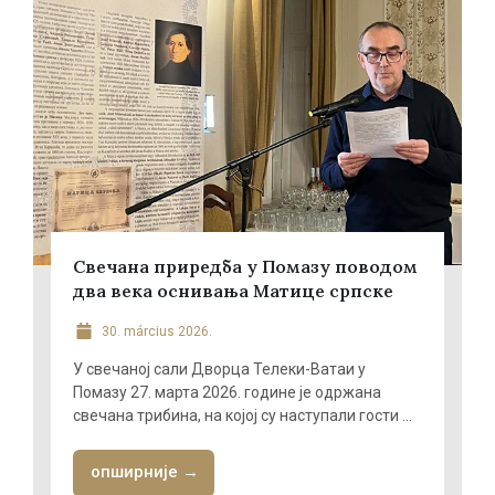
Свечана приредба у Помазу поводом
два века оснивања Матице српске
30. március 2026.
У свечаној сали Дворца Телеки-Ватаи у
Помазу 27. марта 2026. године је одржана
свечана трибина, на којој су наступали гости ...
опширније →