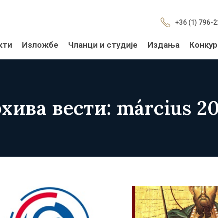
+36 (1) 796-
кти
Изложбе
Чланци и студије
Издања
Конкур
хива вести: március 2