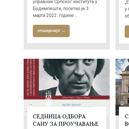
управник Српског института у
„
Будимпешти, посетио је 3.
у
марта 2022. године ...
о
опширније →
СЕДНИЦА ОДБОРА
С
САНУ ЗА ПРОУЧАВАЊЕ
В