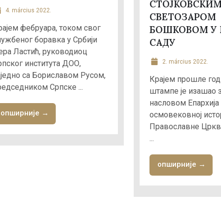
СТОЈКОВСКИМ
4. március 2022.
СВЕТОЗАРОМ
рајем фебруара, током свог
БОШКОВОМ У
лужбеног боравка у Србији
САДУ
ера Ластић, руководиоц
2. március 2022.
рпског института ДОО,
аједно са Бориславом Русом,
Крајем прошле год
редседником Српске ...
штампе је изашао 
насловом Епархија
опширније →
осмовековној исто
Православне Цркв
...
опширније →