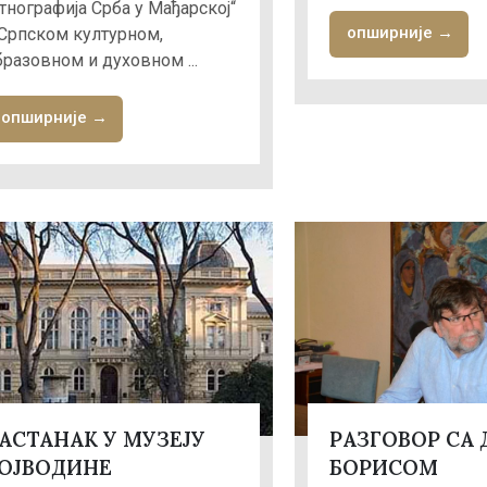
Етнографија Срба у Мађарској“
опширније →
 Српском културном,
бразовном и духовном ...
опширније →
АСТАНАК У МУЗЕЈУ
РАЗГОВОР СА 
ОЈВОДИНЕ
БОРИСОМ