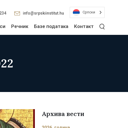
Српски
2234
info@srpskiinstitut.hu
си
Речник
Базе података
Контакт
022
Архива вести
2026. година