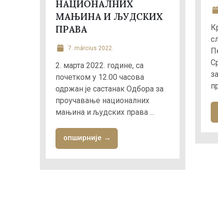
НАЦИОНАЛНИХ
МАЊИНА И ЉУДСКИХ
К
ПРАВА
с
7. március 2022.
П
С
2. марта 2022. године, са
з
почетком у 12.00 часова
п
одржан је састанак Одбора за
проучавање националних
мањина и људских права ...
опширније →