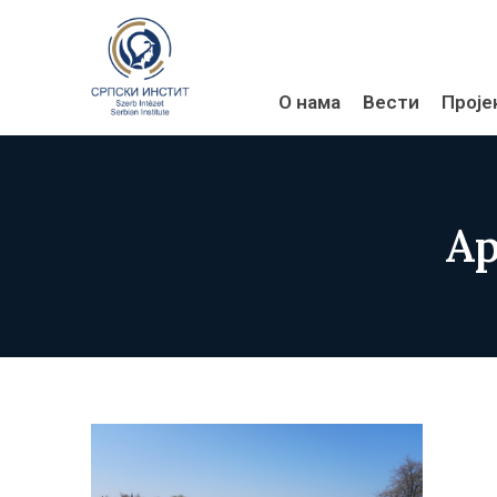
О нама
Вести
Проје
Ар