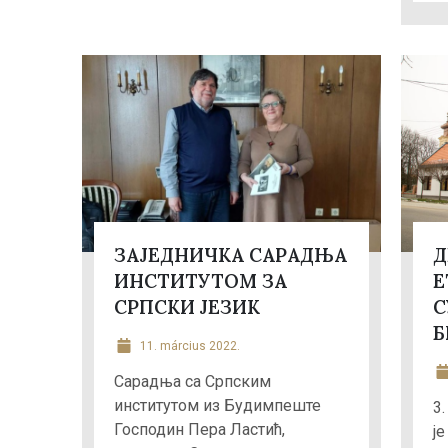
ЗАЈЕДНИЧКА САРАДЊА
Д
ИНСТИТУТОМ ЗА
Е
СРПСКИ ЈЕЗИК
С
Б
11. március 2022.
Cарадња са Српским
институтом из Будимпеште
3
Господин Пера Ластић,
је