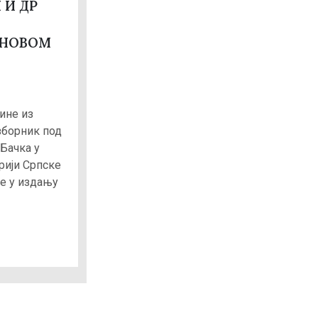
 И ДР
 НОВОМ
ине из
зборник под
 Бачка у
рији Српске
е у издању