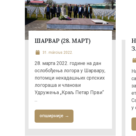
ШАРВАР (28. МАРТ)
Н
З
31. március 2022.
28. марта 2022. године на дан
ослобођења логора у Шарвару,
Н
потомци некадашњих српских
с
логораша и чланови
з
Удружења „Краљ Петар Први“
е
...
С
у 
опширније →