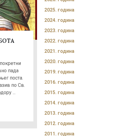
2025. година
2024. година
2023. година
БОТА
2022. година
2021. година
2020. година
 покретни
вно пада
2019. година
њег поста.
2016. година
азив по Св.
2015. година
ору ...
2014. година
2013. година
2012. година
2011. година