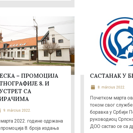
ЕСКА – ПРОМОЦИЈА
САСТАНАК У 
ТНОГРАФИЈЕ 8. И
8. március 2022.
УСТРЕТ СА
Почетком марта ов
ИРАЧИМА
током свог службе
9. március 2022.
боравка у Србији П
руководиоц Српско
. марта 2022. године одржана
ДОО састао се са др 
 промоција 8. броја издања