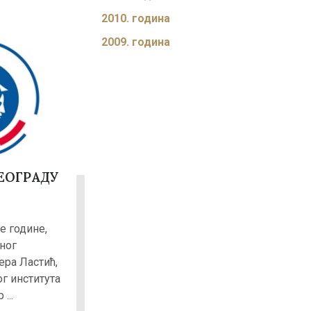
2010. година
2009. година
БЕОГРАДУ
е године,
ног
ера Ластић,
г института
...