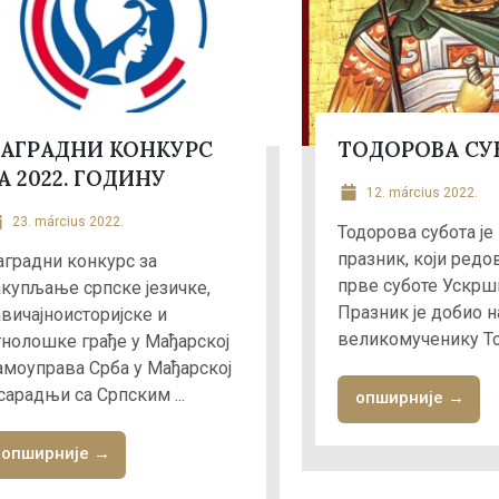
АГРАДНИ КОНКУРС
ТОДОРОВА СУ
А 2022. ГОДИНУ
12. március 2022.
23. március 2022.
Тодорова субота је
празник, који редо
аградни конкурс за
прве суботе Ускрш
акупљање српске језичке,
Празник је добио н
авичајноисторијске и
великомученику Тод
тнолошке грађе у Мађарској
амоуправа Срба у Мађарској
сарадњи са Српским ...
опширније →
опширније →