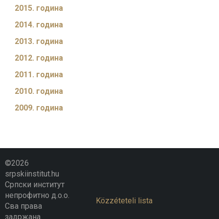
2015. година
2014. година
2013. година
2012. година
2011. година
2010. година
2009. година
©2026
srpskiinstitut.hu
Српски институт
непрофитно д.о.о.
Közzéteteli lista
Сва права
задржана.