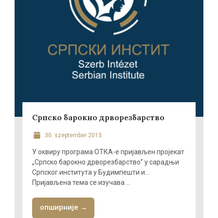
Српско барокно дрворезбарство
30. szeptember 2013.
У оквиру програма ОТКА-е пријављен пројекат
„Српско барокно дрворезбарство” у сарадњи
Српског института у Будимпешти и…
Пријављена тема се изучава ...
опширније →