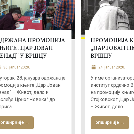
ДРЖАНА ПРОМОЦИЈА
ПРОМОЦИЈА 
ЊИГЕ „ЦАР ЈОВАН
„ЦАР ЈОВАН Н
ЕНАД” У ВРШЦУ
ВРШЦУ
30. január 2020.
24. január 2020.
уторак, 28. јануара одржана је
У име организатор
ромоција књиге „Цар Јован
институт срдачно В
енад“ – Живот, дело и
на промоцију књиг
аслеђе Црног Човека” др
Стојковског „Цар 
риса ...
– Живот, дело ...
опширније →
опширније →