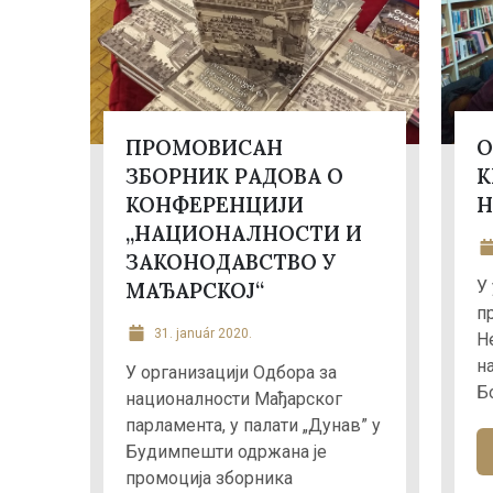
ПРОМОВИСАН
О
ЗБОРНИК РАДОВА О
К
КОНФЕРЕНЦИЈИ
Н
„НАЦИОНАЛНОСТИ И
ЗАКОНОДАВСТВО У
У 
МАЂАРСКОЈ“
п
31. január 2020.
Н
н
У организацији Одбора за
Бо
националности Мађарског
парламента, у палати „Дунав” у
Будимпешти одржана је
промоција зборника