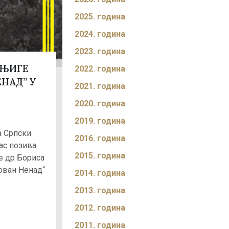
2025. година
2024. година
2023. година
КЊИГЕ
2022. година
ЕНАД” У
2021. година
2020. година
2019. година
а Српски
2016. година
ас позива
2015. година
е др Бориса
Јован Ненад“
2014. година
2013. година
2012. година
2011. година