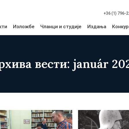
+36 (1) 796-
кти
Изложбе
Чланци и студије
Издања
Конкур
рхива вести: január 20