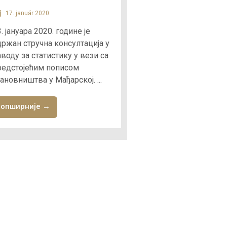
17. január 2020.
. јануара 2020. године је
држан стручна консултација у
воду за статистику у вези са
редстојећим пописом
ановништва у Мађарској. ...
опширније →