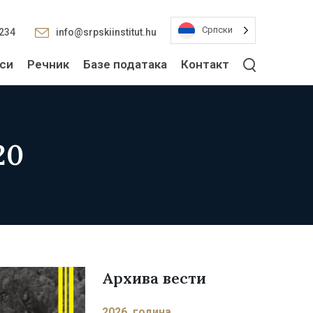
Српски
2234
info@srpskiinstitut.hu
си
Речник
Базе података
Контакт
20
Архива вести
2026. година