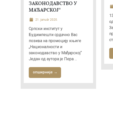
ЗАКОНОДАВСТВО У
МАЂАРСКОЈ“
13
21. január 2020.
о
За
Српски институт у
п
Будимпешти срдачно Вас
ст
позива на промоцију књиге
„Националности и
законодавство у Мађарској“
Jедан од аутора је Пера ...
опширније →