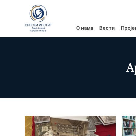
О нама
Вести
Проје
А