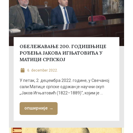
ОБЕЛЕЖАВАЊЕ 200. ГОДИШЊИЦЕ
РОЂЕЊА ЈАКОВА ИГЊАТОВИЋА У
МАТИЦИ СРПСКОЈ
6. december 2022.
У петак, 2. децембра 2022. године, у Свечаној
сали Матице српске одржан је научни скуп
„Јаков Игњатовић (1822–1889)“, којим је ...
опширније →