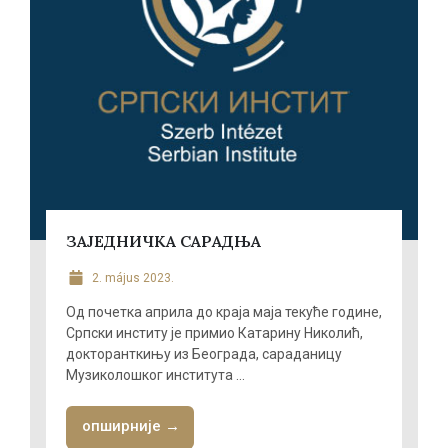
ЗАЈЕДНИЧКА САРАДЊА
2. május 2023.
Од почетка априла до краја маја текуће године,
Српски институ је примио Катарину Николић,
докторанткињу из Београда, сараданицу
Музиколошког института ...
опширније →