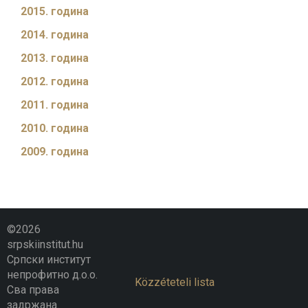
2015. година
2014. година
2013. година
2012. година
2011. година
2010. година
2009. година
©2026
srpskiinstitut.hu
Српски институт
непрофитно д.о.о.
Közzéteteli lista
Сва права
задржана.