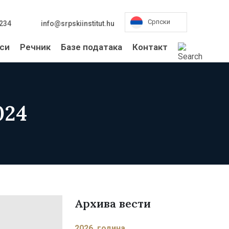
Српски
2234
info@srpskiinstitut.hu
си
Речник
Базе података
Контакт
024
Архива вести
2026. година