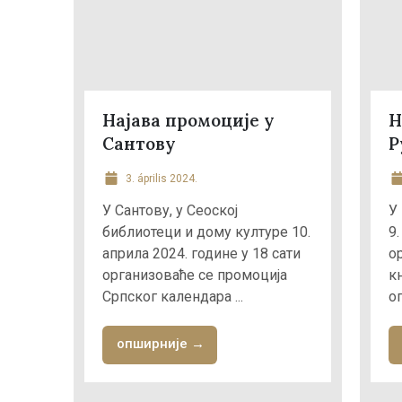
Најава промоције у
Н
Сантову
Р
3. április 2024.
У Сантову, у Сeоској
У
библиотеци и дому културе 10.
9.
априла 2024. године у 18 сати
о
организоваће се промоција
к
Српског календара ...
оп
опширније →