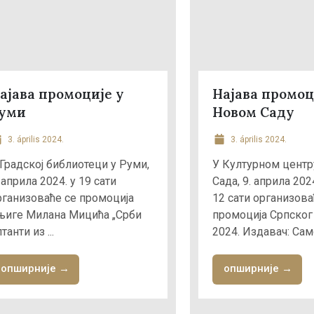
ајава промоције у
Најава промоц
уми
Новом Саду
3. április 2024.
3. április 2024.
 Градској библиотеци у Руми,
У Културном центр
 априла 2024. у 19 сати
Сада, 9. априла 202
рганизоваће се промоција
12 сати организова
њиге Милана Мицића „Срби
промоција Српског
танти из ...
2024. Издавач: Само
опширније →
опширније →