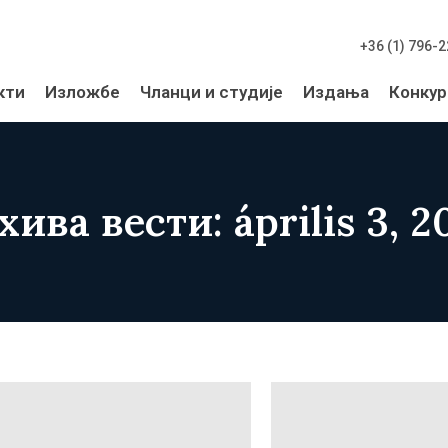
+36 (1) 796-
кти
Изложбе
Чланци и студије
Издања
Конкур
хива вести: április 3, 2