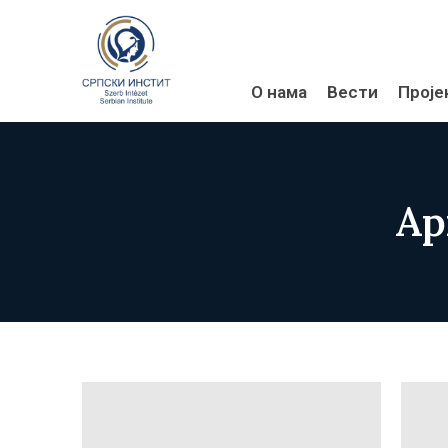
О нама
Вести
Проје
Ар