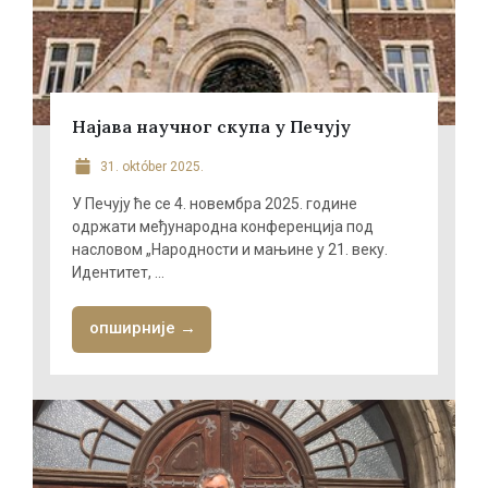
Најава научног скупа у Печују
31. október 2025.
У Печују ће се 4. новембра 2025. године
одржати међународна конференција под
насловом „Народности и мањине у 21. веку.
Идентитет, ...
опширније →