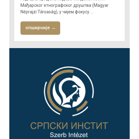
Мађарског етнографског друштва (Magyar
Néprajzi Társaság), у чијем фокусу ...
опширније →