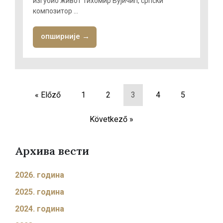
изгубио живот Тихомир Вујичић, српски
композитор ...
опширније →
« Előző
1
2
3
4
5
Következő »
Архива вести
2026. година
2025. година
2024. година