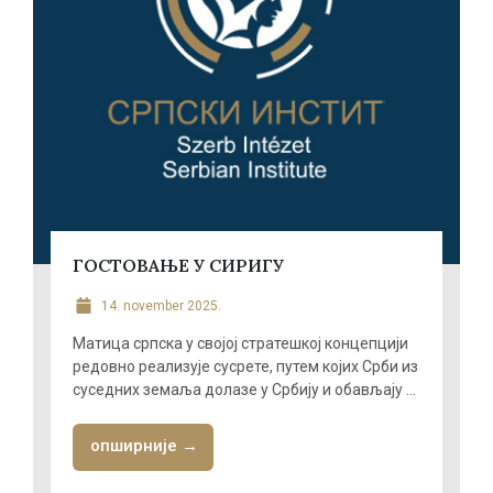
ГОСТОВАЊЕ У СИРИГУ
14. november 2025.
Матица српска у својој стратешкој концепцији
редовно реализује сусрете, путем којих Срби из
суседних земаља долазе у Србију и обављају ...
опширније →