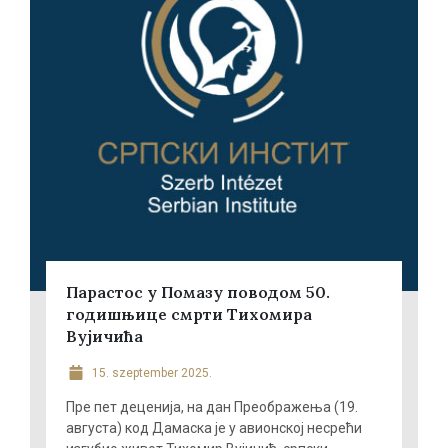
Парастос у Помазу поводом 50.
годишњице смрти Тихомира
Вујичића
15. szeptember 2025.
Пре пет деценија, на дан Преображења (19.
августа) код Дамаска је у авионској несрећи