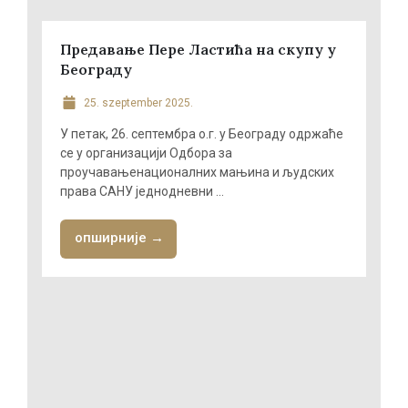
Предавање Пере Ластића на скупу у
Београду
25. szeptember 2025.
У петак, 26. септембра о.г. у Београду одржаће
се у организацији Одбора за
проучавањенационалних мањина и људских
права САНУ једнодневни ...
опширније →