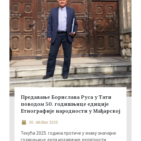
Предавање Борислава Руса у Тати
поводом 50. годишњице едиције
Етнографије народности у Мађарској
30. október 2025.
Текућа 2025. година протиче у знаку значајне
годишњице дела издавачке делатности