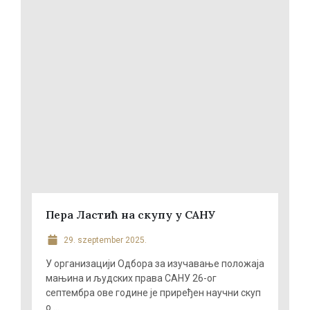
Пера Ластић на скупу у САНУ
29. szeptember 2025.
У организацији Одбора за изучавање положаја
мањина и људских права САНУ 26-ог
септембра ове године је приређен научни скуп
о ...