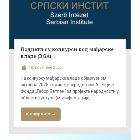
Поднети су конкурси код мађарске
владе (BGA)
10. november 2025.
На конкурсу мађарске владе објављеном
октобра 2025. године, посредством Агенције
Фонда „Габор Бетлен“ за пројекте народности у
области културе (манифестације, ...
опширније →