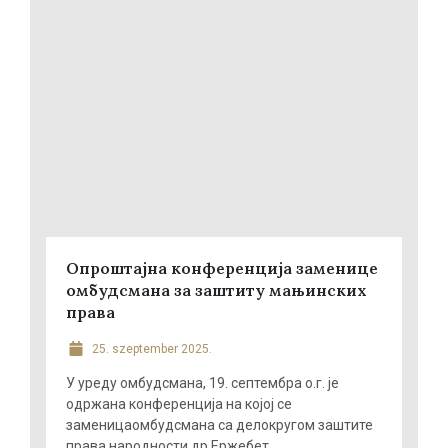
Опроштајна конференција заменице
омбудсмана за заштиту мањинских
права
25. szeptember 2025.
У уреду омбудсмана, 19. септембра о.г. је
одржана конференција на којој се
заменицаомбудсмана са делокругом заштите
права народности др Ержебет ...