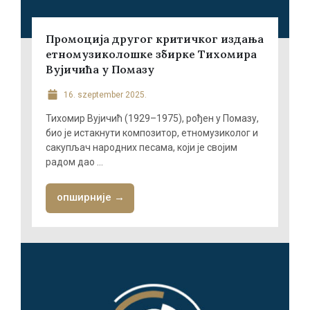
Промоција другог критичког издања
етномузиколошке збирке Тихомира
Вујичића у Помазу
16. szeptember 2025.
Тихомир Вујичић (1929–1975), рођен у Помазу,
био је истакнути композитор, етномузиколог и
сакупљач народних песама, који је својим
радом дао ...
опширније →