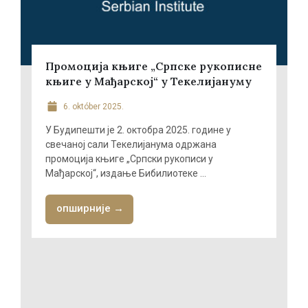
Промоција књиге „Српске рукописне
књиге у Мађарској“ у Текелијануму
6. október 2025.
У Будипешти је 2. октобра 2025. године у
свечаној сали Текелијанума одржана
промоција књиге „Српски рукописи у
Мађарској“, издање Бибилиотеке ...
опширније →