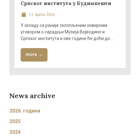
Српског института у Будимпешти
13. április 2026.
У складу са раније склопљеним оквирним
уговором о сарадњи Музеја Војводине и
Српског института и ове године ће доћи до ...
more →
News archive
2026. година
2025
2024