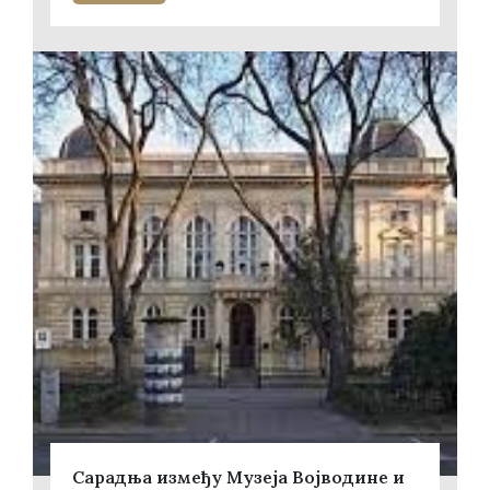
Сарадња између Музеја Војводине и