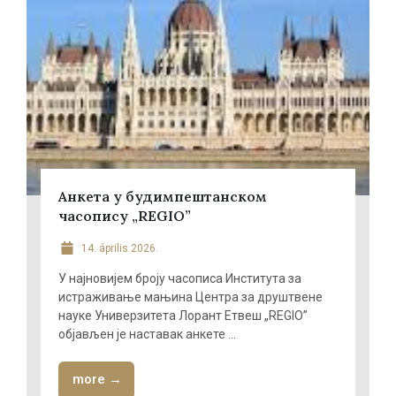
Анкета у будимпештанском
часопису „REGIO”
14. április 2026.
У најновијем броју часописа Института за
истраживање мањина Центра за друштвене
науке Универзитета Лорант Етвеш „REGIO”
објављен је наставак анкете ...
more →