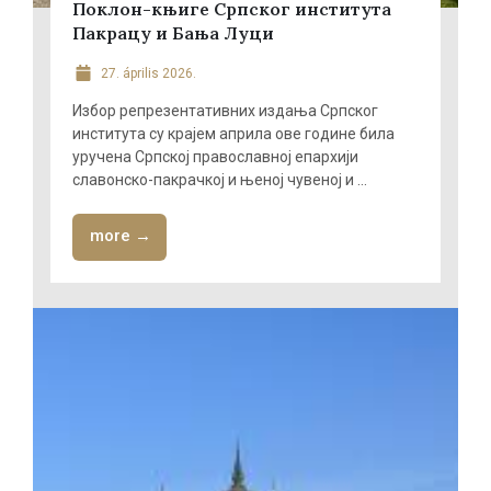
Поклон-књиге Српског института
Пакрацу и Бања Луци
27. április 2026.
Избор репрезентативних издања Српског
института су крајем априла ове године била
уручена Српској православној епархији
славонско-пакрачкој и њеној чувеној и ...
more →