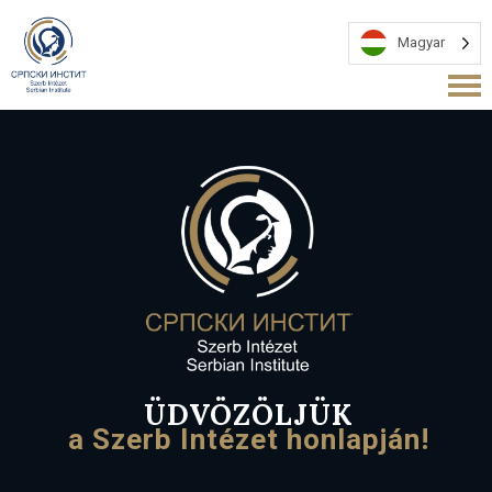
Magyar
ÜDVÖZÖLJÜK
a Szerb Intézet honlapján!