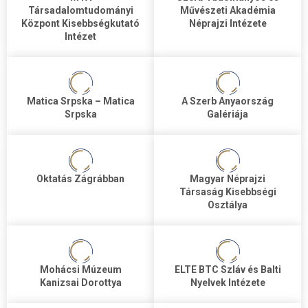
Társadalomtudományi
Művészeti Akadémia
Központ Kisebbségkutató
Néprajzi Intézete
Intézet
Matica Srpska – Matica
A Szerb Anyaország
Srpska
Galériája
Oktatás Zágrábban
Magyar Néprajzi
Társaság Kisebbségi
Osztálya
Mohácsi Múzeum
ELTE BTC Szláv és Balti
Kanizsai Dorottya
Nyelvek Intézete