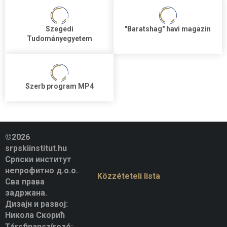
Szegedi
"Baratshag" havi magazin
Tudományegyetem
Szerb program MP4
©2026
srpskiinstitut.hu
Српски институт
непрофитно д.о.о.
Közzéteteli lista
Сва права
задржана.
Дизајн и развој:
Никола Скорић
Társfinanszírozó: