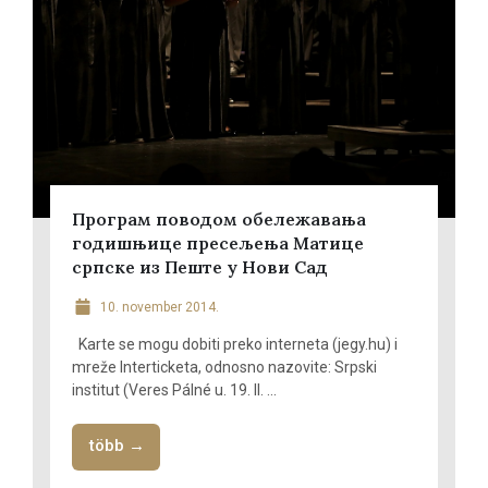
Програм поводом обележавања
годишњице пресељења Матице
српске из Пеште у Нови Сад
10. november 2014.
Karte se mogu dobiti preko interneta (jegy.hu) i
mreže Interticketa, odnosno nazovite: Srpski
institut (Veres Pálné u. 19. II. ...
több →