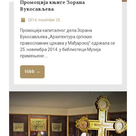
Промоција књиге Зорана
Вукосављева
2014. november 25.
Промоција капиталног дела Зорана
Вукосављева „Архитектура српских
православних цркава у Мађарској” одржала се
25. новембра 2014. у библиотеци Музеја
примењене ...
több →