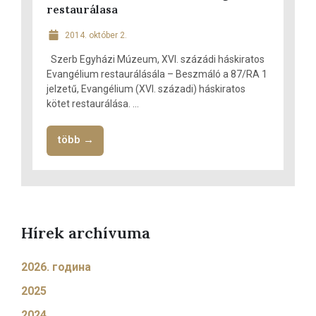
restaurálasa
2014. október 2.
Szerb Egyházi Múzeum, XVI. százádi háskiratos
Evangélium restaurálásála – Beszmáló a 87/RA 1
jelzetű, Evangélium (XVI. századi) háskiratos
kötet restaurálása. ...
több →
Hírek archívuma
2026. година
2025
2024