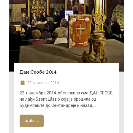
Дан Сеобе 2014
22. november 2014.
22. новембра 2014. обележили смо ДАН СЕОБЕ,
на лађи Szent László која је бродила од
Будимпеште до Сентандреје и назад, ...
több →