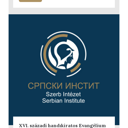
XVI. századi handıkiratos Evangélium