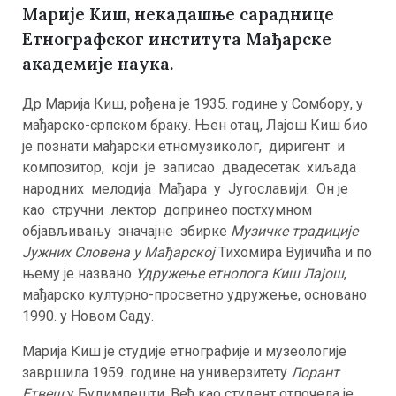
Марије Киш, некадашње сараднице
Етнографског института Мађарске
академије наука.
Др Марија Киш, рођена је 1935. године у Сомбору, у
мађарско-српском браку. Њен отац, Лајош Киш био
је познати мађарски етномузиколог, диригент и
композитор, који је записао двадесетак хиљада
народних мелодија Мађара у Југославији. Он је
као стручни лектор допринео постхумном
објављивању значајне збирке
Музичке традиције
Јужних Словена у Мађарској
Тихомира Вујичића и по
њему је названо
Удружење етнолога Киш Лајош
,
мађарско културно-просветно удружење, основано
1990. у Новом Саду.
Марија Киш је студије етнографије и музеологије
завршила 1959. године на универзитету
Лорант
Етвеш
у Будимпешти. Већ као студент отпочела је