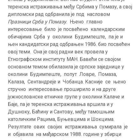
теренска истраживања међу Србима у Помазу, а свој
дипломски рад одбранила је под насловом
Празници Срба у Помазу
. Њено главно
интересовање било је посвећено календарским
обичајима Срба у околини Будимпеште, па је и
њен кандидатски рад одбрањен 1986. био посвећен
овој теми. Она је свој радни век провела у
Етнографском институту МАН. Бавећи се својом
основном темом обилазила је српске заједнице у
околини Будимпеште, попут Ловре, Помаза,
Калаза, Сентандреје и Чобанца. Касније се њено
стручно интересовање проширило и на друге
јужнословнске етничке групе у околини Калаче и
Баје, па је теренска истраживања вршила и у
Душноку, Баћину и Сантову, међу тамошњим
католичким Рацима, Буњевцима и Шокцима.
Резултате ових својих истраживања сумирала је
и објавила на мађарском 1988. године у збирци