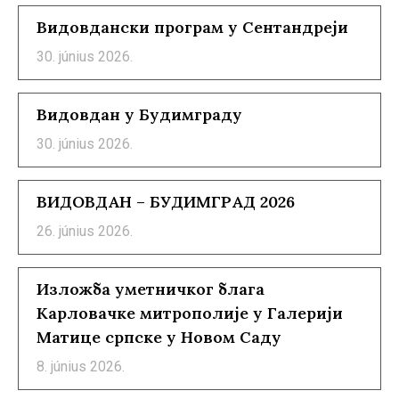
Видовдански програм у Сентандреји
30. június 2026.
Видовдан у Будимграду
30. június 2026.
ВИДОВДАН – БУДИМГРАД 2026
26. június 2026.
Изложба уметничког блага
Карловачке митрополије у Галерији
Матице српске у Новом Саду
8. június 2026.