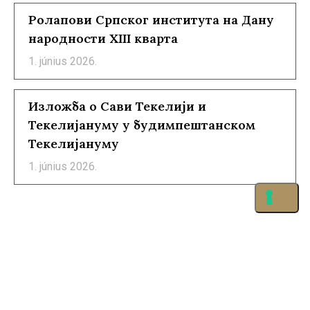
Ролапови Српског института на Дану
народности XIII кварта
1. június 2026.
Изложба о Сави Текелији и
Текелијануму у будимпештанском
Текелијануму
1. június 2026.