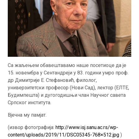
Са жаљењем обавештавамо наше посетиоце да је
15. новембра у Сентандреји у 83. години умро проф.
др Димитрије Е. Стефановић, филолог,
универзитетски професор (Нови Сад), лектор (ЕЛТЕ,
Будимпешта) и дугогодишњи члан Научног савета
Српског института.
Вјечна му памјат.
(извор фотографија:
http://www.isj.sanu.ac.rs/wp-
content/uploads/2019/11/DSC05345-768×512.jpg
)