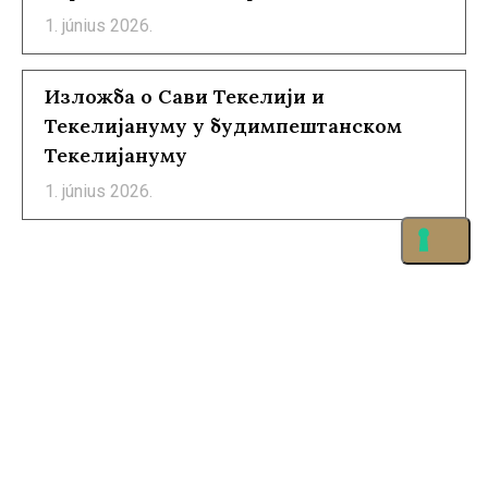
1. június 2026.
Изложба о Сави Текелији и
Текелијануму у будимпештанском
Текелијануму
1. június 2026.