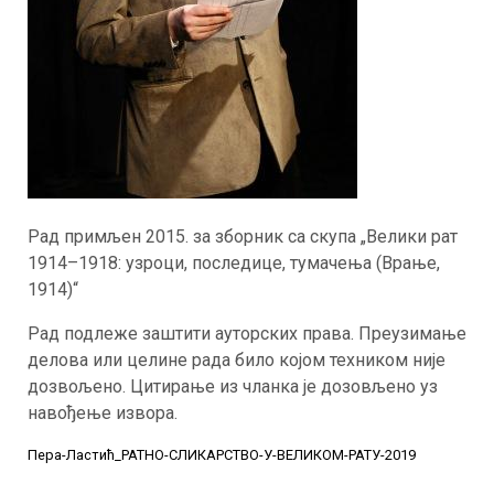
Рад примљен 2015. за зборник са скупа „Велики рат
1914–1918: узроци, последице, тумачења (Врање,
1914)“
Рад подлеже заштити ауторских права. Преузимање
делова или целине рада било којом техником није
дозвољено. Цитирање из чланка је дозовљено уз
навођење извора.
Пера-Ластић_РАТНО-СЛИКАРСТВО-У-ВЕЛИКОМ-РАТУ-2019