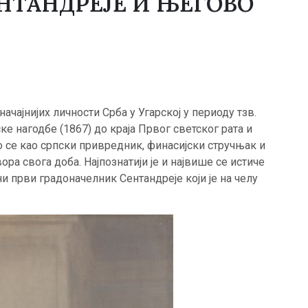
НТАНДРЕЈЕ И ЊЕГОВО
.
значајнијих личности Срба у Угарској у периоду тзв.
ске нагодбе (1867) до краја Првог светског рата и
о се као српски привредник, финасијски стручњак и
ора свога доба. Најпознатији је и највише се истиче
 први градоначелник Сентандреје који је на челу