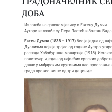
ГРАДОНАЧЕЛНИК СЕ
ДОБА
Изложба на српском језику о Евгену Думчи.
Аутори изложбе су Пера Ластић и Золтан Бада
Евген Думча (1838 – 1917)
био је једна од нај
Дуализма који је трајао од године Аустро-угар
распада Хабзбуршке монархије (1918). Истака
политичар и један од највећих српских добротв
данас у мађарским круговима као прослављени
града провео више од три деценије.