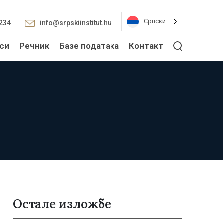
Српски
2234
info@srpskiinstitut.hu
си
Речник
Базе података
Контакт
Остале изложбе