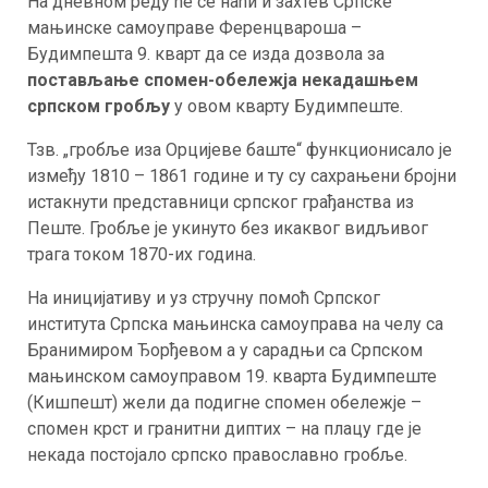
На дневном реду ће се наћи и захтев Српске
мањинске самоуправе Ференцвароша –
Будимпешта 9. кварт да се изда дозвола за
постављање спомен-обележја некадашњем
српском гробљу
у овом кварту Будимпеште.
Тзв. „гробље иза Орцијеве баште“ функционисало је
између 1810 – 1861 године и ту су сахрањени бројни
истакнути представници српског грађанства из
Пеште. Гробље је укинуто без икаквог видљивог
трага током 1870-их година.
На иницијативу и уз стручну помоћ Српског
института Српска мањинска самоуправа на челу са
Бранимиром Ђорђевом а у сарадњи са Српском
мањинском самоуправом 19. кварта Будимпеште
(Кишпешт) жели да подигне спомен обележје –
спомен крст и гранитни диптих – на плацу где је
некада постојало српско православно гробље.