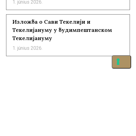
1. június 2026.
Изложба о Сави Текелији и
Текелијануму у будимпештанском
Текелијануму
1. június 2026.