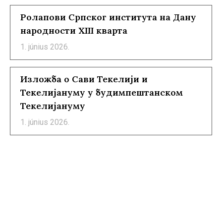
Ролапови Српског института на Дану
народности XIII кварта
1. június 2026.
Изложба о Сави Текелији и
Текелијануму у будимпештанском
Текелијануму
1. június 2026.