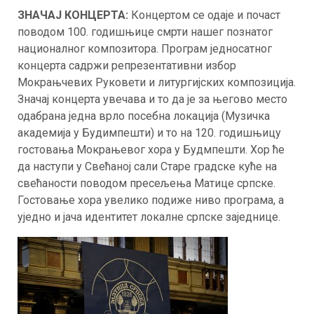
ЗНАЧАЈ КОНЦЕРТА:
Концертом се одаје и почаст
поводом 100. годишњице смрти нашег познатог
националног композитора. Програм једносатног
концерта садржи репрезентативни избор
Мокрањчевих Руковети и литургијских композиција.
Значај концерта увечава и то да је за његово место
одабрана једна врло посебна локација (Музичка
академија у Будимпешти) и то на 120. годишњицу
гостовања Мокрањевог хора у Будмпешти. Хор ће
да наступи у Свећаној сали Старе градске куће на
свећаности поводом пресељења Матице српске.
Гостовање хора увелико подиже ниво програма, а
уједно и јача идентитет локалне српске заједнице.