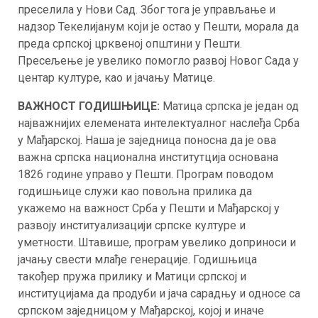
преселила у Нови Сад. Због тога је управљање и
надзор Текелијанум који је остао у Пешти, морала да
преда српској црквеној општини у Пешти.
Пресељење је увелико помогло развој Новог Сада у
центар културе, као и јачању Матице.
ВАЖНОСТ ГОДИШЊИЦЕ:
Матица српска је један од
најважнијих елемената интелектуалног наслеђа Срба
у Мађарској. Наша је заједница поносна да је ова
важна српска национална институтција основана
1826 године управо у Пешти. Програм поводом
годишњице служи као повољна прилика да
укажемо на важност Срба у Пешти и Мађарској у
развоју институализацији српске културе и
уметности. Штавише, програм увелико доприноси и
јачању свести млађе генерације. Годишњица
такођер пружа прилику и Матици српској и
институцијама да продуби и јача сарадњу и односе са
српском заједницом у Мађарској, којој и иначе