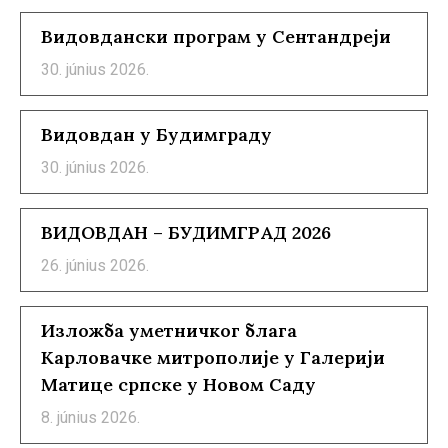
Видовдански програм у Сентандреји
30. június 2026.
Видовдан у Будимграду
30. június 2026.
ВИДОВДАН – БУДИМГРАД 2026
26. június 2026.
Изложба уметничког блага
Карловачке митрополије у Галерији
Матице српске у Новом Саду
8. június 2026.