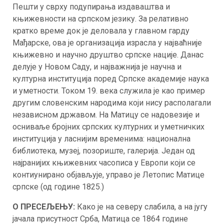
Пешти у сврху подупирања издаваштва и
књижевности на српском језику. За релативно
кратко време док је деловала у главном гарду
Мађарске, ова је организација израсла у најваћније
књижевно и научно друштво српске нације. Данас
делује у Новом Саду, и најважнија је научна и
културна институција поред Српске академије наука
и уметности. Током 19. века служила је као пример
другим словенским народима који нису располагали
независном државом. На Матицу се надовезије и
осниваље бројних српских културних и уметничких
институција у ласнијим временима: национална
библиотека, музеј, позориште, галерија. Један од
најранијих књижевних часописа у Европи који се
контиунирано објављује, управо је Летопис Матице
српске (од године 1825.)
О ПРЕСЕЉЕЊУ:
Како је на северу слабила, а на југу
јачала присутност Срба, Матица се 1864 године