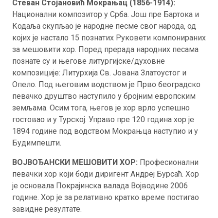
Стеван Стојановић Мокрањац (1856-1914):
Национални композитор у Срба. Још пре Бартока и
Кодаља скупљао је народне песме свог народа, од
којих је настало 15 познатих Руковети компонираних
за мешовити хор. Поред прерада народних песама
познате су и његове литургијске/духовне
композиције: Литурхија Св. Јована Златоустог и
Опело. Под његовим водством је Прво београдско
певачко друштво наступило у бројним европским
земљама. Осим тога, његов је хор врло успешно
гостовао и у Турској. Управо пре 120 година хор је
1894 године под водством Мокрањца наступио и у
Будимпешти.
ВОЈВОЂАНСКИ МЕШОВИТИ ХОР
:
Професионални
певачки хор који боди диригент Андреј Бурсаћ. Хор
је основала Покрајинска валада Војводине 2006
године. Хор је за релативно кратко време постигао
завидне резултате.