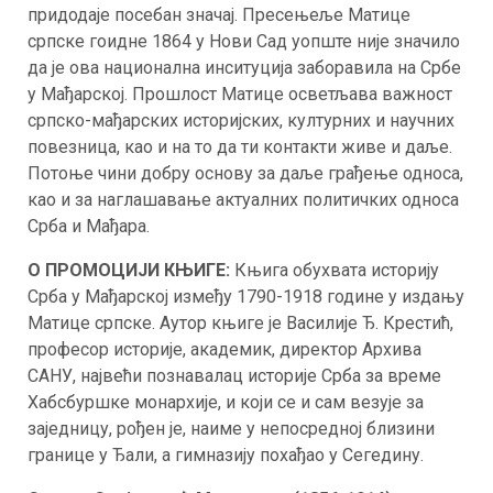
придодаје посебан значај. Пресењеље Матице
српске гоидне 1864 у Нови Сад уопште није значило
да је ова национална инситуција заборавила на Србе
у Мађарској. Прошлост Матице осветљава важност
српско-мађарских историјских, културних и научних
повезница, као и на то да ти контакти живе и даље.
Потоње чини добру основу за даље грађење односа,
као и за наглашавање актуалних политичких односа
Срба и Мађара.
О ПРОМОЦИЈИ КЊИГЕ:
Књига обухвата историју
Срба у Мађарској између 1790-1918 године у издању
Матице српске. Аутор књиге је Василије Ђ. Крестић,
професор историје, академик, директор Архива
САНУ, највећи познавалац историје Срба за време
Хабсбуршке монархије, и који се и сам везује за
заједницу, рођен је, наиме у непосредној близини
границе у Ђали, а гимназију похађао у Сегедину.