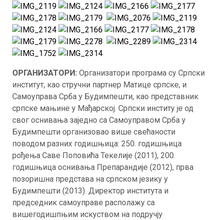
ОРГАНИЗАТОРИ:
Организатори програма су Српски
институт, као стручни партнер Матице српске, и
Самоуправа Срба у Будимпешти, као представник
српске мањине у Мађарској. Српски институ је од
свог оснивања заједно са Самоуправом Срба у
Будимпешти организовао више свећаности
поводом разних годишњица: 250. годишњица
рођења Саве Поповића Текелије (2011), 200.
годишњица оснивања Препарандије (2012), прва
позоришна представа на српском језику у
Будимпешти (2013). Директор института и
председник самоуправе располажу са
вишегодишпњим искуством на подручју