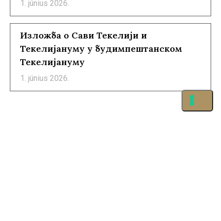
1. június 2026.
Изложба о Сави Текелији и
Текелијануму у будимпештанском
Текелијануму
1. június 2026.