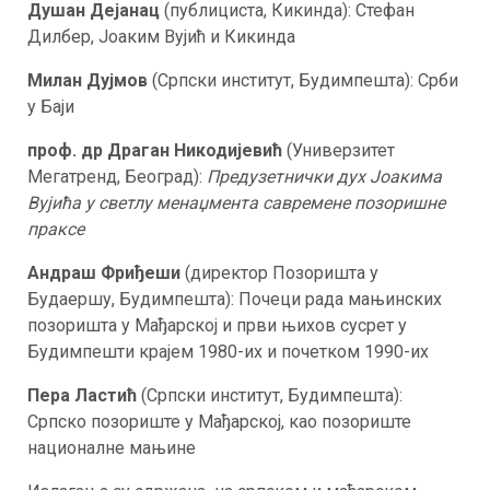
Душан Дејанац
(публициста, Кикинда): Стефан
Дилбер, Јоаким Вујић и Кикинда
Милан Дујмов
(Српски институт, Будимпешта): Срби
у Баји
проф. др Драган Никодијевић
(Универзитет
Мегатренд, Београд):
Предузетнички дух Јоакима
Вујића у светлу менаџмента савремене позоришне
праксе
Андраш Фриђеши
(директор Позоришта у
Будаершу, Будимпешта): Почеци рада мањинских
позоришта у Мађарској и први њихов сусрет у
Будимпешти крајем 1980-их и почетком 1990-их
Пера Ластић
(Српски институт, Будимпешта):
Српско позориште у Мађарској, као позориште
националне мањине