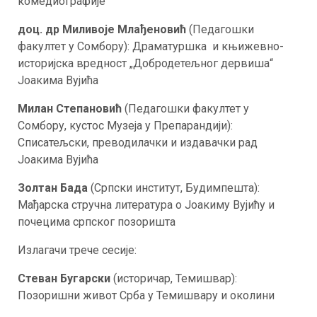
комедиографије
доц. др Миливоје Млађеновић
(Педагошки
факултет у Сомбору): Драматуршка и књижевно-
историјска вредност „Добродетељног дервиша“
Јоакима Вујића
Милан Степановић
(Педагошки факултет у
Сомбору, кустос Музеја у Препарандији):
Списатељски, преводилачки и издавачки рад
Јоакима Вујића
Золтан Бада
(Српски институт, Будимпешта):
Мађарска стручна литература о Јоакиму Вујићу и
почецима српског позоришта
Излагачи трече сесије:
Стеван Бугарски
(историчар, Темишвар):
Позоришни живот Срба у Темишвару и околини