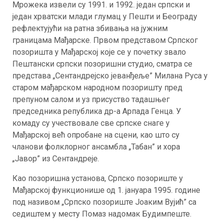
Мрожека извели су 1991. и 1992. један српски и
један хрватски млади глумац у Пешти и Београду
рефлектујући на ратна збивања на јужним
границама Мађарске. Првом представом Српског
позоришта у Мађарској које се у почетку звало
Пештански српски позоришни студио, сматра се
представа „Сентандрејско јеванђеље” Милана Руса у
старом мађарском народном позоришту пред
препуном салом и уз присуство тадашњег
председника република др-а Арпада Генца. У
комаду су учествовале све српске снаге у
Мађарској већ опробане на сцени, као што су
чланови фолклорног ансамбла „Табан” и хора
„Јавор” из Сентандреје.
Као позоришна установа, Српско позориште у
Мађарској функционише од 1. јануара 1995. године
под називом „Српско позориште Јоаким Вујић” са
седиштем у месту Помаз надомак Будимпеште.