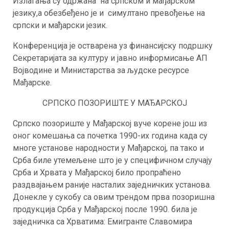
Излагања су одржана на српском и мађарском
језику,а обезбеђено је и симултано превођење на
српски и мађарски језик.
Конференција је остварена уз финансијску подршку
Секретаријата за културу и јавно информисање АП
Војводине и Министарства за људске ресурсе
Мађарске.
СРПСКО ПОЗОРИШТЕ У МАЂАРСКОЈ
Српско позориште у Мађарској вуче корене још из
оног комешања са почетка 1990-их година када су
многе установе народности у Мађарској, па тако и
Срба биле утемељене што је у специфичном случају
Срба и Хрвата у Мађарској било пропраћено
раздвајањем раније насталих заједничких установа.
Донекле у сукобу са овим трендом прва позоришна
продукција Срба у Мађарској после 1990. била је
заједничка са Хрватима: Емигранте Славомира