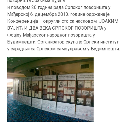
позоришта Јоакима Вујића
и поводом 20 година рада Српског позоришта у
Мађарској 6. децембра 2013. године одржана је
Конференција – округли стo са насловом ЈОАКИМ
ВУЈИЋ И ДВА ВЕКА СРПСКОГ ПОЗОРИШТА у
Фоајеу Мађарског народног позоришта у
Будимпешти. Организатор скупа је Српски институт
у сарадњи са Српском самоуправом у Будимпешти.