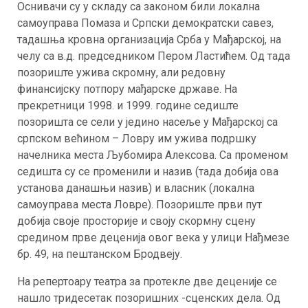
Оснивачи су у складу са законом били локална
самоуправа Помаза и Српски демократски савез,
тадашња кровна организација Срба у Мађарској, на
челу са в.д. председником Пером Ластићем. Од тада
позориште ужива скромну, али редовну
финансијску потпору мађарске државе. На
прекретници 1998. и 1999. године седиште
позоришта се сели у једино насеље у Мађарској са
српском већином – Ловру им ужива подршку
начелника места Љубомира Алексова. Са променом
седишта су се променили и назив (тада добија ова
установа данашњи назив) и власник (локална
самоуправа места Ловре). Позориште први пут
добија своје просторије и своју скормну сцену
средином прве деценија овог века у улици Нађмезе
бр. 49, на пештанском Бродвеју.
На репертоару театра за протекле две деценије се
нашло тридесетак позоришних -сценских дела. Од