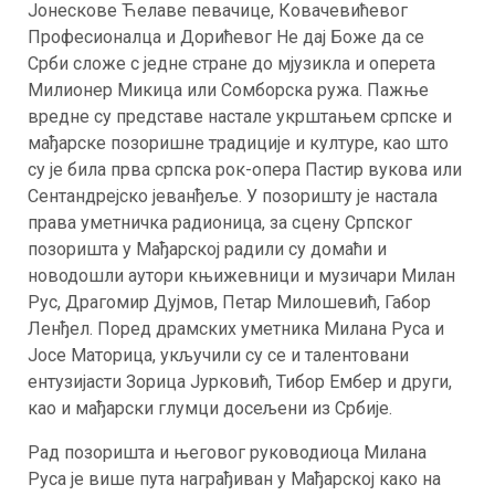
Јонескове Ћелаве певачице, Ковачевићевог
Професионалца и Дорићевог Не дај Боже да се
Срби сложе с једне стране до мјузикла и оперета
Милионер Микица или Сомборска ружа. Пажње
вредне су представе настале укрштањем српске и
мађарске позоришне традиције и културе, као што
су је била прва српска рок-опера Пастир вукова или
Сентандрејско јеванђеље. У позоришту је настала
права уметничка радионица, за сцену Српског
позоришта у Мађарској радили су домаћи и
новодошли аутори књижевници и музичари Милан
Рус, Драгомир Дујмов, Петар Милошевић, Габор
Ленђел. Поред драмских уметника Милана Руса и
Јосе Маторица, укључили су се и талентовани
ентузијасти Зорица Јурковић, Тибор Ембер и други,
као и мађарски глумци досељени из Србије.
Рад позоришта и његовог руководиоца Милана
Руса је више пута награђиван у Мађарској како на