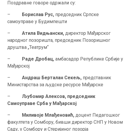
Поздравне говоре одржали су:
–
Борислав Рус,
председник Српске
самоуправе у Будимпешти
–
Атила Видњански,
директор Мађарског
народног позоришта, председник Позоришног
друштва „Театрум“
–
Раде Дробац,
амбасадор Републике Србије у
Мађарској
–
Андраш Берталан Секељ,
представник
Министарства за људске ресурсе Мађарске
–
Љубомир Алексов, председник
Самоуправе Срба у Мађарској
–
Миливоје Млађеновић,
доцент Педагошког
факултета у Сомбору, бивши директор СНП у Новом
Саду, у Сомбору и Стеријиног позорја