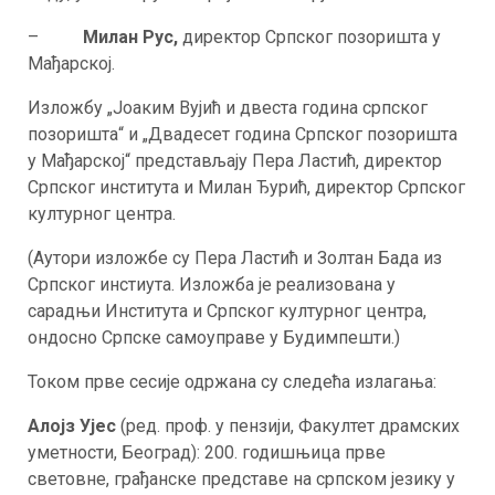
–
Милан Рус,
директор Српског позоришта у
Мађарској.
Изложбу „Јоаким Вујић и двеста година српског
позоришта“ и „Двадесет година Српског позоришта
у Мађарској“ представљају Пера Ластић, директор
Српског института и Милан Ђурић, директор Српског
културног центра.
(Аутори изложбе су Пера Ластић и Золтан Бада из
Српског инстиута. Изложба је реализована у
сарадњи Института и Српског културног центра,
ондосно Српске самоуправе у Будимпешти.)
Током прве сесије одржана су следећа излагања:
Алојз Ујес
(ред. проф. у пензији, Факултет драмских
уметности, Београд): 200. годишњица прве
световне, грађанске представе на српском језику у