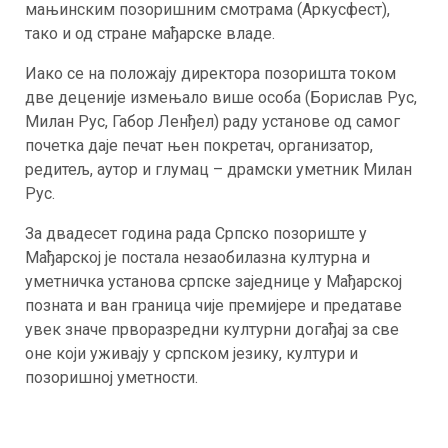
мањинским позоришним смотрама (Аркусфест),
тако и од стране мађарске владе.
Иако се на положају директора позоришта током
две деценије измењало више особа (Борислав Рус,
Милан Рус, Габор Ленђел) раду установе од самог
почетка даје печат њен покретач, организатор,
редитељ, аутор и глумац – драмски уметник Милан
Рус.
За двадесет година рада Српско позориште у
Мађарској је постала незаобилазна културна и
уметничка установа српске заједнице у Мађарској
позната и ван граница чије премијере и предатаве
увек значе прворазредни културни догађај за све
оне који уживају у српском језику, култури и
позоришној уметности.