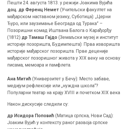
Пешти 24. августа 1813. у режији Јоакима Вујића
доц. др Ференц Немет
(Учитељски факултет на
мађарском наставном језику, Суботица): „Церни
Ђуро, или заузимање Београда од Турака” –
Позоришни комад Иштвана Балога о Карађорђу
(1812)
др Тамаш Гајдо
(Земаљски музеј и институт
историје позоришта, Будимпешта): Прва изворишта
историје мађарског позоришта. Прве деценије
мађарског позоришног живота у XIX веку на основу
писама, мемоара и памфлета.
Ана Митић
(Универзитет у Бечу): Место забаве,
медијум рефлексије или „нуждна школа“?
Популарни театар на крају XVIII и почетком XIX века
Након дискусије следили су:
др Исидора Поповић
(Матица српска, Нови Сад):
Јоаким Вујић у контексту раног развоја српске