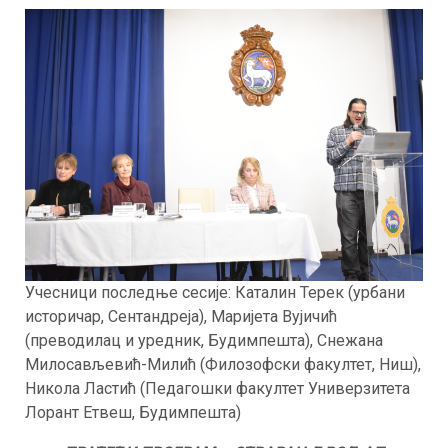
Учесници последње сесије: Каталин Терек (урбани
историчар, Сентандреја), Маријета Вујичић
(преводилац и уредник, Будимпешта), Снежана
Милосављевић-Милић (Филозофски факултет, Ниш),
Никола Ластић (Педагошки факултет Универзитета
Лорант Етвеш, Будимпешта)