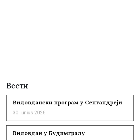
Вести
Видовдански програм у Сентандреји
30. június 2026.
Видовдан у Будимграду