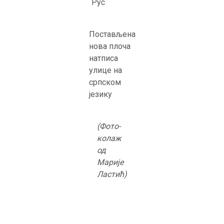
Рус
Постављена
нова плоча
натписа
улице на
српском
језику
(Фото-
колаж
од
Марије
Ластић)