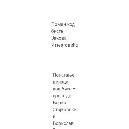
Помен код
бисте
Јакова
Игњатовића
Полагање
венаца
код бисе –
проф. др.
Борис
Стојковски
и
Борислав