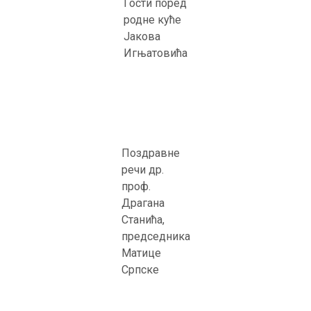
Гости поред
родне куће
Јакова
Игњатовића
Поздравне
речи др.
проф.
Драгана
Станића,
председника
Матице
Српске