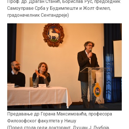
Проф. др. Драган Станић, Борислав Рус, председник
Самоуправе Срба у Будимпешти и Жолт Филеп,
градоначелник Сентандреје)
Предавање др Горана Максимовића, професора
Филозофског факултета у Нишу
(Поред стола седи докторант, Душан Ј. Љубоја,