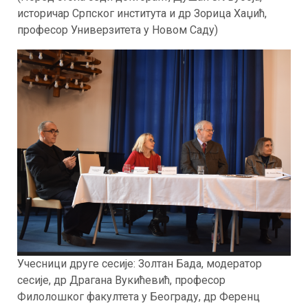
историчар Српског института и др Зорица Хаџић,
професор Универзитета у Новом Саду)
Учесници друге сесије: Золтан Бада, модератор
сесије, др Драгана Вукићевић, професор
Филолошког факултета у Београду, др Ференц