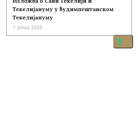
Изложба о Сави Текелији и
Текелијануму у будимпештанском
Текелијануму
1. június 2026.