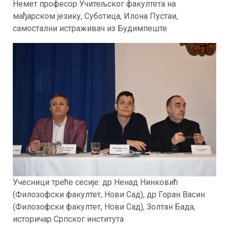
Немет професор Учитељског факултета на
мађарском језику, Суботица, Илона Пустаи,
самостални истраживач из Будимпеште
Учесници треће сесије: др Ненад Нинковић
(Филозофски факултет, Нови Сад), др Горан Васин
(Филозофски факултет, Нови Сад), Золтан Бада,
историчар Српског института