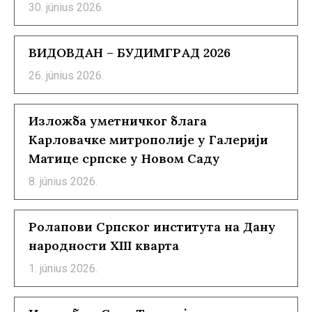
30. június 2026.
ВИДОВДАН – БУДИМГРАД 2026
26. június 2026.
Изложба уметничког блага
Карловачке митрополије у Галерији
Матице српске у Новом Саду
8. június 2026.
Ролапови Српског института на Дану
народности XIII кварта
1. június 2026.