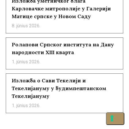
Изложба уметничког блага
Карловачке митрополије у Галерији
Матице српске у Новом Саду
8. június 2026.
Ролапови Српског института на Дану
народности XIII кварта
1. június 2026.
Изложба о Сави Текелији и
Текелијануму у будимпештанском
Текелијануму
1. június 2026.