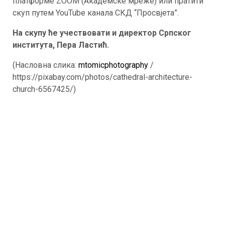
платформе ZOOM (Академске мреже) или пратити
скуп путем YouTube канала СКД “Просвјета”.
На скупу ће учествовати и директор Српског
института, Пера Ластић.
(Насловна слика:
mtomicphotography
/
https://pixabay.com/photos/cathedral-architecture-
church-6567425/)