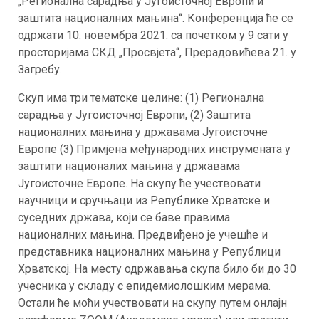
„Регионална сарадња у Југоисточној Европи и
заштита националних мањина“. Конференција ће се
одржати 10. новембра 2021. са почетком у 9 сати у
просторијама СКД „Просвјета“, Прерадовићева 21. у
Загребу.
Скуп има три тематске целине: (1) Регионална
сарадња у Југоисточној Европи, (2) Заштита
националних мањина у државама Југоисточне
Европе (3) Примјена међународних инструмената у
заштити националих мањина у државама
Југоисточне Европе. На скупу ће учествовати
научници и сручњаци из Републике Хрватске и
суседних држава, који се баве правима
националних мањина. Предвиђено је учешће и
представника националних мањина у Републици
Хрватској. На месту одржавања скупа било би до 30
учесника у складу с епидемиолошким мерама.
Остали ће моћи учествовати на скупу путем онлајн