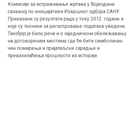
Комисије за истраживање жртава у Војводини
сазваној по иницијативи Извршног одбора САНУ.
Приказани су резултати рада у току 2012. године и
које су технике за регистроваље података уведене.
Такођер је било речи и о заједничком обележавању
на договореним местима где ће бити симболичан
чин помирења и пријатељске сарадње и
превазилаћења прошлости из историје.