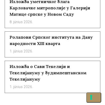
Изложба уметничког блага
Карловачке митрополије у Галерији
Матице српске у Новом Саду
8. június 2026.
Ролапови Српског института на Дану
народности XIII кварта
1. június 2026.
Изложба о Сави Текелији и
Текелијануму у будимпештанском
Текелијануму
1. június 2026.