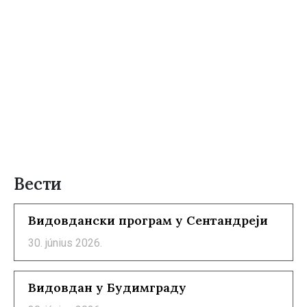
Вести
Видовдански програм у Сентандреји
30. június 2026.
Видовдан у Будимграду