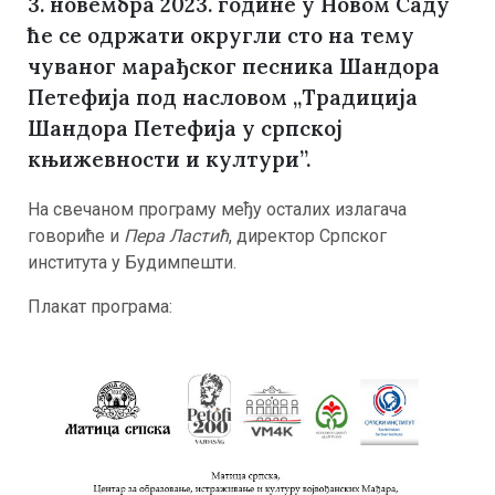
3. новембра 2023. године у Новом Саду
ће се одржати округли сто на тему
чуваног марађског песника Шандора
Петефија под насловом „Традиција
Шандора Петефија у српској
књижевности и култури”.
На свечаном програму међу осталих излагача
говориће и
Пера Ластић
, директор Српског
института у Будимпешти.
Плакат програма: