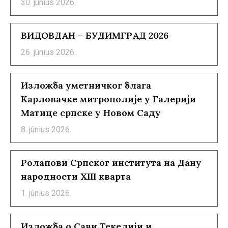
30. június 2026.
ВИДОВДАН – БУДИМГРАД 2026
26. június 2026.
Изложба уметничког блага
Карловачке митрополије у Галерији
Матице српске у Новом Саду
8. június 2026.
Ролапови Српског института на Дану
народности XIII кварта
1. június 2026.
Изложба о Сави Текелији и