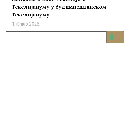
Текелијануму у будимпештанском
Текелијануму
1. június 2026.