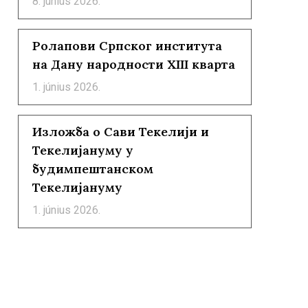
8. június 2026.
Ролапови Српског института
на Дану народности XIII кварта
1. június 2026.
Изложба о Сави Текелији и
Текелијануму у
будимпештанском
Текелијануму
1. június 2026.