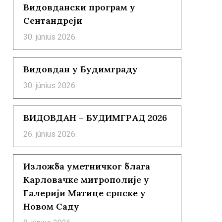
Видовдански програм у
Сентандреји
30. június 2026.
Видовдан у Будимграду
30. június 2026.
ВИДОВДАН – БУДИМГРАД 2026
26. június 2026.
Изложба уметничког блага
Карловачке митрополије у
Галерији Матице српске у
Новом Саду