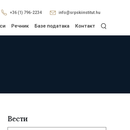
+36 (1) 796-2234
info@srpskiinstitut.hu
си
Речник
Базе података
Контакт
Вести