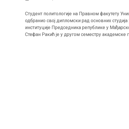
Студент политологије на Правном факутету Уни
одбранио свој дипломски рад основних студија у
институције Председника републике у Мађарској
Стефан Ракић је у другом семестру академске г