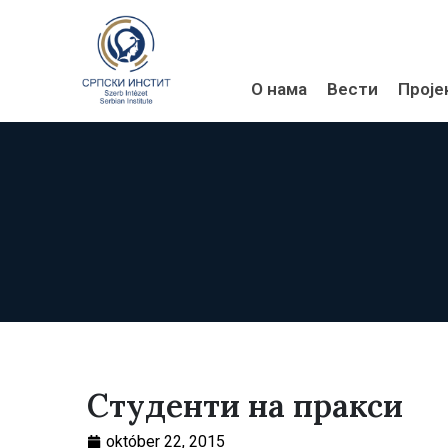
О нама
Вести
Проје
Студенти на пракси
október 22, 2015