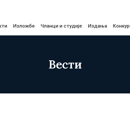
кти
Изложбе
Чланци и студије
Издања
Конкур
Вести