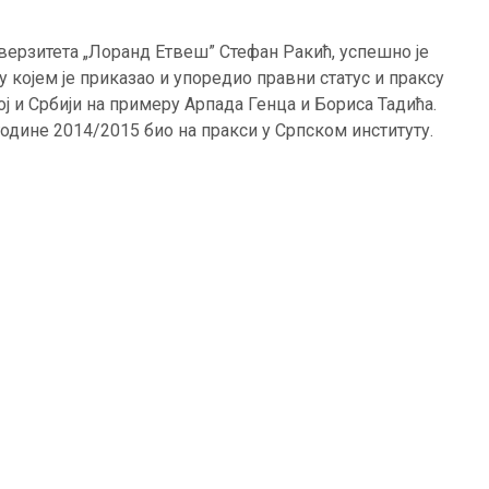
верзитета „Лоранд Етвеш” Стефан Ракић, успешно је
 којем је приказао и упоредио правни статус и праксу
 и Србији на примеру Арпада Генца и Бориса Тадића.
одине 2014/2015 био на пракси у Српском институту.