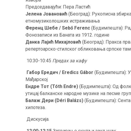
Председавајући: Пера Ластић
Јелена Јовановић
(Београд): Рукописна збирк
етномузиколошких истраживања
Ференц Шебе / Sebő Ferenc
(Будимпешта): Ра
Фонозаписи из Баната из 1912. године
Данка Лајић Михајловић
(Београд): Пракса пр
репертоарско-стилског обликовања српске та
10:30-10:45
Предах за кафу
Габор Ередич / Eredics Gábor
(Будимпешта): У
Мађарској
Ендре Тот (Tóth Endre)
(Будимпешта): Од фолк
утицај балканске народне музике на песме гру
Балаж Дери (Déri Balázs)
(Будимпешта): Сента
хипотеза.
Дискусија.
12:00-12:15
Затварање скупа и закључак.