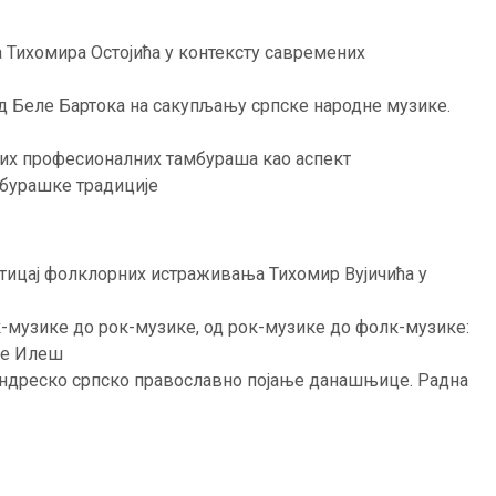
а Тихомира Остојића у контексту савремених
д Беле Бартока на сакупљању српске народне музике.
вих професионалних тамбураша као аспект
мбурашке традиције
тицај фолклорних истраживања Тихомир Вујичића у
-музике до рок-музике, од рок-музике до фолк-музике:
пе Илеш
ндреско српско православно појање данашњице. Радна