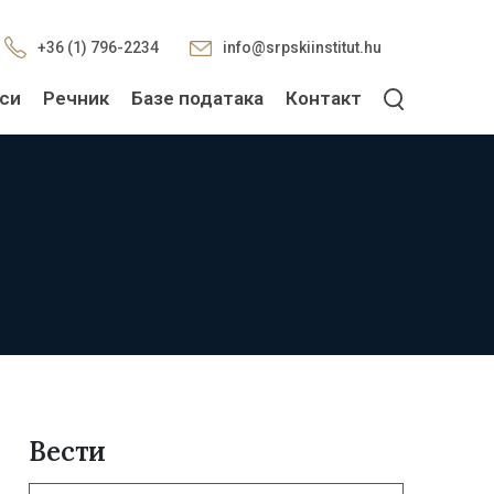
+36 (1) 796-2234
info@srpskiinstitut.hu
си
Речник
Базе података
Контакт
Вести