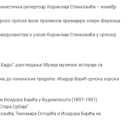
јанистички репертоар Корнелија Станковића – између
рско-српске везе приликом премијере опере Ференца
ведочанства о улози Корнелија Станковића у српској
„Хајдн“, разгледање Музеја музичке историје са
на до панонских предела: Исидор Бајић српска хорска
ни Исидора Бајића у Будимпешти (1897-1901)
Стара Србија“
овића, Тихомира Остојића и Исидора Бајића на