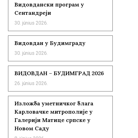
Видовдански програм у
Сентандреји
30. június 2026.
Видовдан у Будимграду
30. június 2026.
ВИДОВДАН – БУДИМГРАД 2026
26. június 2026.
Изложба уметничког блага
Карловачке митрополије у
Галерији Матице српске у
Новом Саду