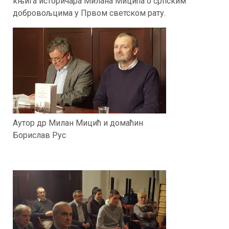
књига историчара Милана Мицића о српским
добровољцима у Првом светском рату.
Аутор др Милан Мицић и домаћин
Борислав Рус