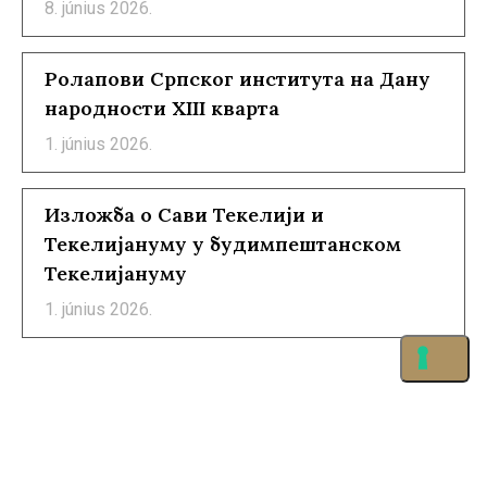
8. június 2026.
Ролапови Српског института на Дану
народности XIII кварта
1. június 2026.
Изложба о Сави Текелији и
Текелијануму у будимпештанском
Текелијануму
1. június 2026.