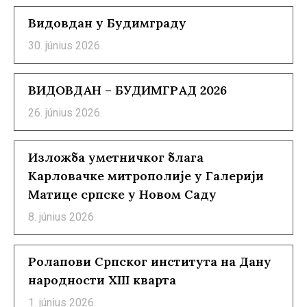
Видовдан у Будимграду
30. június 2026.
ВИДОВДАН – БУДИМГРАД 2026
26. június 2026.
Изложба уметничког блага
Карловачке митрополије у Галерији
Матице српске у Новом Саду
8. június 2026.
Ролапови Српског института на Дану
народности XIII кварта
1. június 2026.