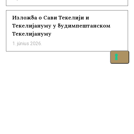
Изложба о Сави Текелији и
Текелијануму у будимпештанском
Текелијануму
1. június 2026.