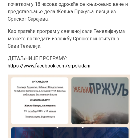
почетком у 18 часова одржаће се књижевно вече и
представљање дела Жељка Пржуља, писца из
Српског Сарајева.
Као пратећи програм у свечаној сали Текелијанума
можете погледати изложбу Српског института о
Сави Текелији.
ДЕТАЉНИЈЕ ПРОГРАМУ:
https://www.facebook.com/srpskidani