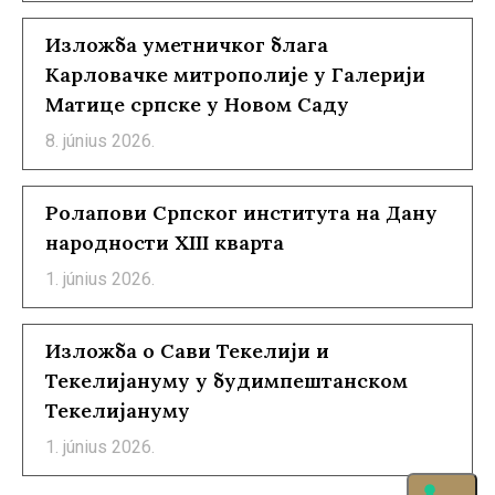
Изложба уметничког блага
Карловачке митрополије у Галерији
Матице српске у Новом Саду
8. június 2026.
Ролапови Српског института на Дану
народности XIII кварта
1. június 2026.
Изложба о Сави Текелији и
Текелијануму у будимпештанском
Текелијануму
1. június 2026.