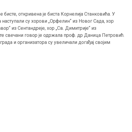
е бисте, откривена је биста Корнелија Станковића. У
наступали су хорови „Орфелин“ из Новог Сада, хор
ор“ из Сентандреје, хор „Св. Димитрије“ из
е свечани говор је одржала проф. др Даница Петровић.
рада и организатора су увеличали догађај својим