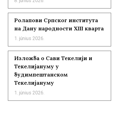
8. június 2026.
Ролапови Српског института
на Дану народности XIII кварта
1. június 2026.
Изложба о Сави Текелији и
Текелијануму у
будимпештанском
Текелијануму
1. június 2026.