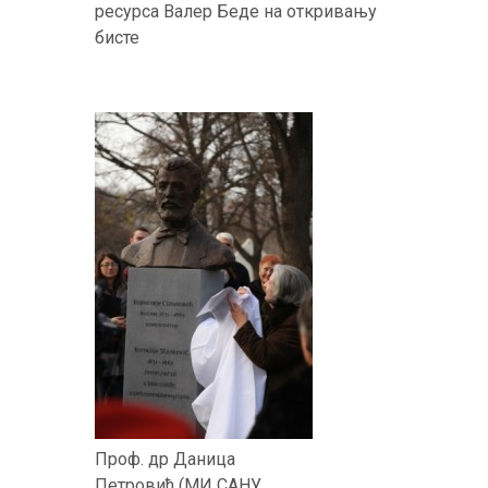
ресурса Валер Беде на откривању
бисте
Проф. др Даница
Петровић (МИ САНУ,