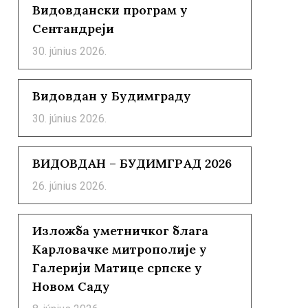
Видовдански програм у
Сентандреји
30. június 2026.
Видовдан у Будимграду
30. június 2026.
ВИДОВДАН – БУДИМГРАД 2026
26. június 2026.
Изложба уметничког блага
Карловачке митрополије у
Галерији Матице српске у
Новом Саду