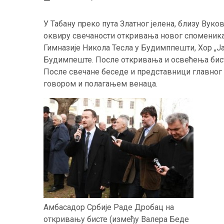
У Табану преко пута Златног јелена, близу Вуков
оквиру свечаности откривања новог споменика 
Гимназије Никола Тесла у Будимппешти, Хор „Јав
Будимпеште. После откривања и освећења бист
После свечане беседе и представници главног г
говором и полагањем венаца.
Амбасадор Србије Раде Дробац на
откривању бисте (између Валера Беде