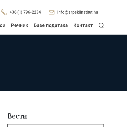
+36 (1) 796-2234
info@srpskiinstitut.hu
си
Речник
Базе података
Контакт
Вести