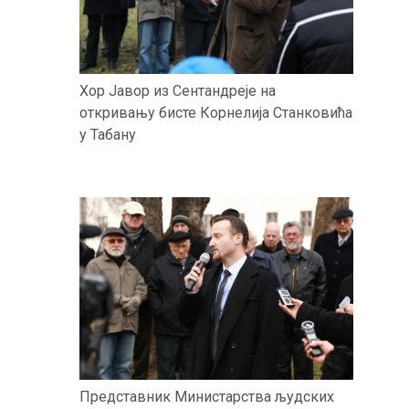
Хор Јавор из Сентандреје на
откривању бисте Корнелија Станковића
у Табану
Представник Министарства људских