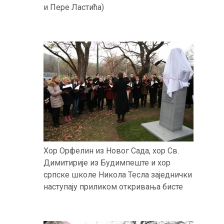
и Пере Ластића)
Хор Орфелин из Новог Сада, хор Св.
Димитирије из Будимпеште и хор
српске школе Никола Тесла заједнички
наступају приликом откривања бисте