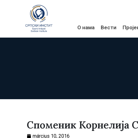
О нама
Вести
Проје
Споменик Корнелија 
március 10, 2016