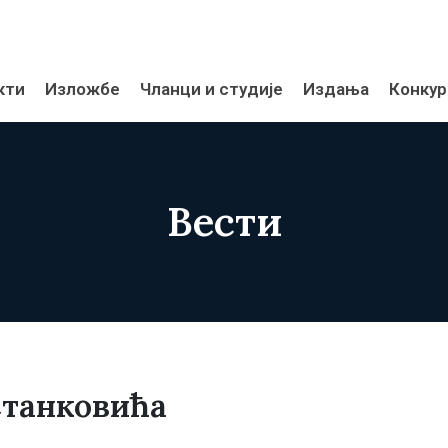
кти
Изложбе
Чланци и студије
Издања
Конкур
Вести
Станковића