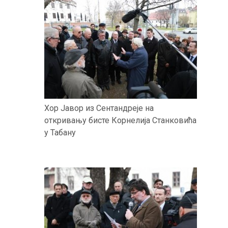
Хор Јавор из Сентандреје на
откривању бисте Корнелија Станковића
у Табану