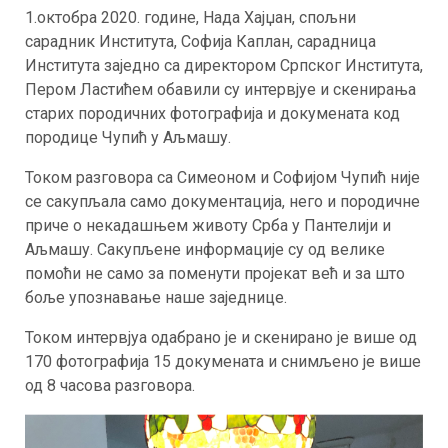
1.октобра 2020. године, Нада Хајџан, спољни
сарадник Института, Софија Каплан, сарадница
Института заједно са директором Српског Института,
Пером Ластићем обавили су интервјуе и скенирања
старих породичних фотографија и докумената код
породице Чупић у Аљмашу.
Током разговора са Симеоном и Софијом Чупић није
се сакупљала само документација, него и породичне
приче о некадашњем животу Срба у Пантелији и
Аљмашу. Сакупљене информације су од велике
помоћи не само за поменути пројекат већ и за што
боље упознавање наше заједнице.
Током интервјуа одабрано је и скенирано је више од
170 фотографија 15 докумената и снимљено је више
од 8 часова разговора.