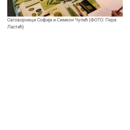
Саговорници Софија и Симеон Чупић (ФОТО: Пера
Ластић)