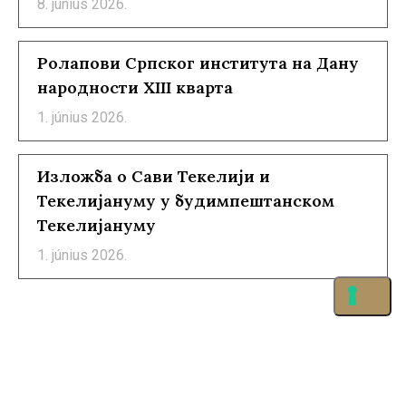
8. június 2026.
Ролапови Српског института на Дану
народности XIII кварта
1. június 2026.
Изложба о Сави Текелији и
Текелијануму у будимпештанском
Текелијануму
1. június 2026.