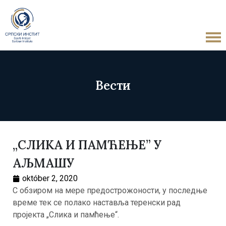
Вести
„СЛИКА И ПАМЋЕЊЕ” У
АЉМАШУ
október 2, 2020
С обзиром на мере предострожоности, у последње
време тек се полако наставља теренски рад
пројекта „Слика и памћење“.