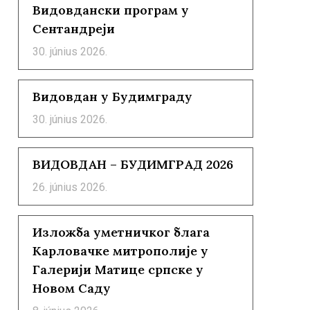
Видовдански програм у
Сентандреји
30. június 2026.
Видовдан у Будимграду
30. június 2026.
ВИДОВДАН – БУДИМГРАД 2026
26. június 2026.
Изложба уметничког блага
Карловачке митрополије у
Галерији Матице српске у
Новом Саду