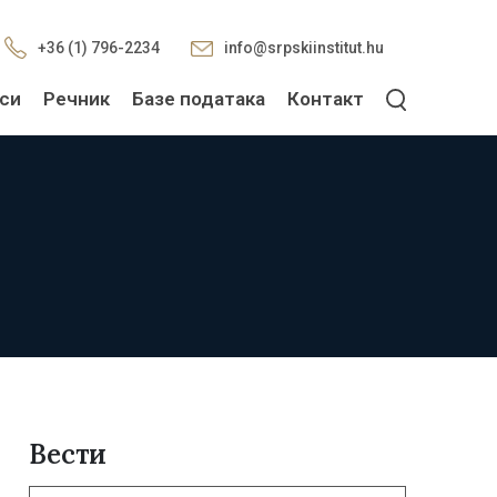
+36 (1) 796-2234
info@srpskiinstitut.hu
си
Речник
Базе података
Контакт
Вести