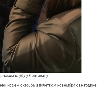
Српском клубу у Сентивану
љени крајем октобра и почетком новембра ове године.