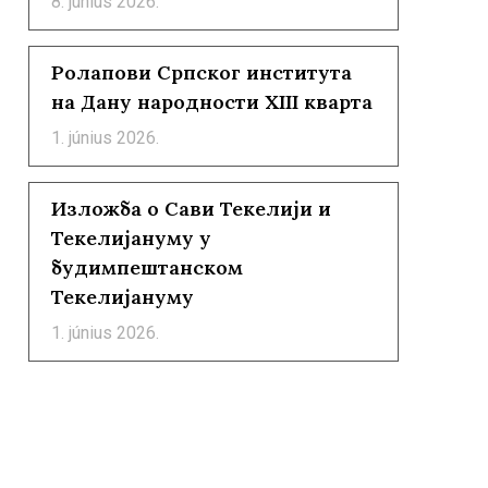
8. június 2026.
Ролапови Српског института
на Дану народности XIII кварта
1. június 2026.
Изложба о Сави Текелији и
Текелијануму у
будимпештанском
Текелијануму
1. június 2026.