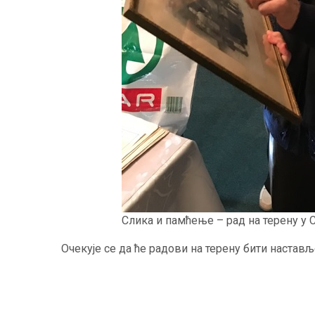
Слика и памћење – рад на терену у 
Очекује се да ће радови на терену бити настав