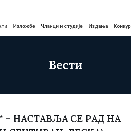
кти
Изложбе
Чланци и студије
Издања
Конкур
Вести
 – НАСТАВЉА СЕ РАД НА