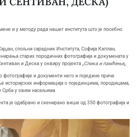
И СЕНТИВАН, ДЕСКА)
ене и у методу рада нашег института што је посебно
Хајџан, спољни сарадник Института, Софија Каплан,
кенирања старих породичних фотографија и докумената у
ентиван и Деска у оквиру пројекта „
Слика и памћење
„.
 фотографије и документи него и поједине приче
е историјских информација о појединцима, породицама,
 Срба у овим насељима.
екта је одабрано и скенирано више од 350 фотографија и