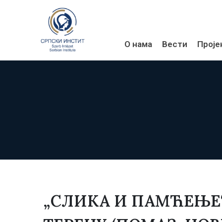
О нама
Вести
Проје
„СЛИКА И ПАМЋЕЊЕ“