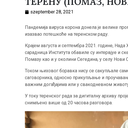
ТЕРЕНУ (ПОМАЗ, НОВ
szeptember 28, 2021
Пандемија вируса корона донела је велике пром
изазвао потешкоће на теренском раду.
Крајем августа и септембра 2021. године, Нада 
сарадница Института обавиле су интервјуе и с
Помазу као и у околини Сегедина, у селу Нови С
Током њиховог боравка нису се сакупљале само
саговорника, односно прикупљање и проучавањ
важним догађајима или у свакодневном животу
У току теренског рада за дигиталну архиву прој
снимљено више од 20 часова разговора.