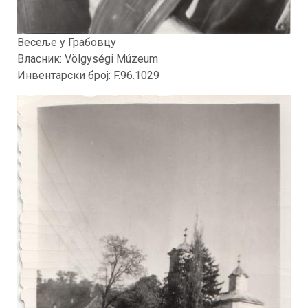
Весеље у Грабовцу
Власник: Völgységi Múzeum
Инвентарски броj: F.96.1029