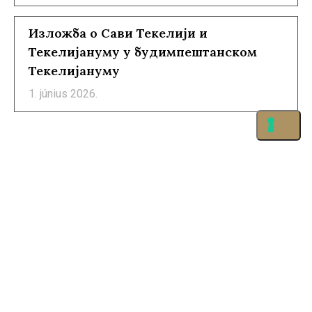
Изложба о Сави Текелији и
Текелијануму у будимпештанском
Текелијануму
1. június 2026.