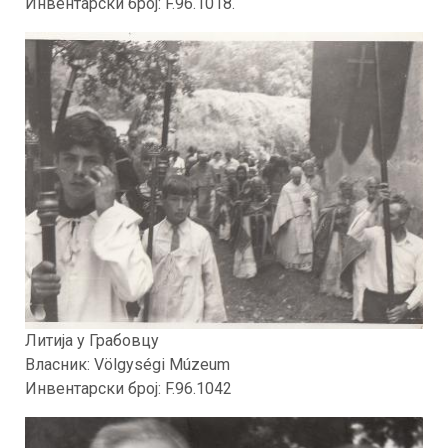
Инвентарски број: F.96.1018.
Литија у Грабовцу
Власник: Völgységi Múzeum
Инвентарски број: F.96.1042