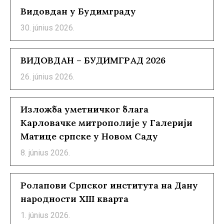
Видовдан у Будимграду
30. június 2026.
ВИДОВДАН – БУДИМГРАД 2026
26. június 2026.
Изложба уметничког блага
Карловачке митрополије у Галерији
Матице српске у Новом Саду
8. június 2026.
Ролапови Српског института на Дану
народности XIII кварта
1. június 2026.