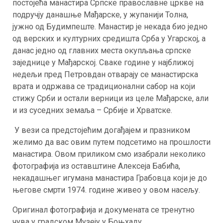
постојећа манастира Српске православне цркве на
подручју данашње Мађарске, у жупанији Толна,
јужно од Будимпеште. Манастир је некада био једно
од верских и културних средишта Срба у Угарској, а
данас једно од главних места окупљања српске
заједнице у Мађарској. Сваке године у најближој
недељи пред Петровдан отварају се манастирска
врата и одржава се традиционални сабор на који
стижу Срби и остали верници из целе Мађарске, али
и из суседних земаља – Србије и Хрватске.
У вези са предстојећим догађајем и празником
желимо да вас овим путем подсетимо на прошлости
манастира. Овом приликом смо изабрали неколико
фотографија из оставштине Алексеја Бабића,
некадашњег игумана манастира Грабовца који је до
његове смрти 1974. године живео у овом насељу.
Оригинал фотографија и докумената се тренутно
чува у градском Музеју у Боњхаду.