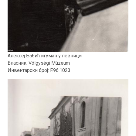
Алексеј Бабић игуман у певници
Власник: Völgységi Múzeum
Инвентарски број: F.96.1023