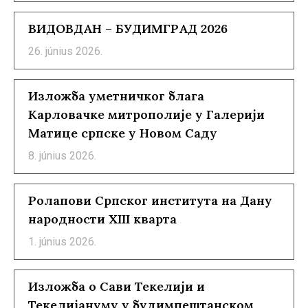
ВИДОВДАН – БУДИМГРАД 2026
26. június 2026.
Изложба уметничког блага
Карловачке митрополије у Галерији
Матице српске у Новом Саду
8. június 2026.
Ролапови Српског института на Дану
народности XIII кварта
1. június 2026.
Изложба о Сави Текелији и
Текелијануму у будимпештанском