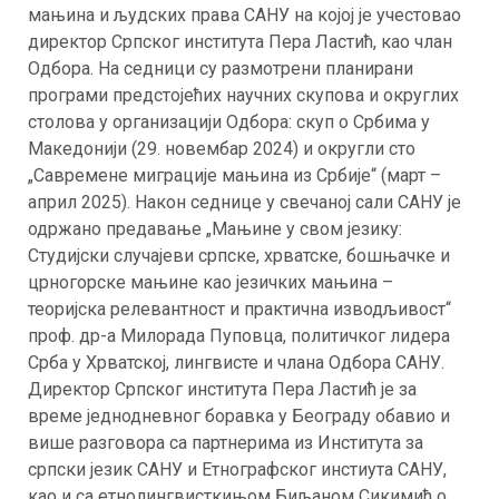
мањина и људских права САНУ на којој је учестовао
директор Српског института Пера Ластић, као члан
Одбора. На седници су размотрени планирани
програми предстојећих научних скупова и округлих
столова у организацији Одбора: скуп о Србима у
Македонији (29. новембар 2024) и округли сто
„Савремене миграције мањина из Србије“ (март –
април 2025). Након седнице у свечаној сали САНУ је
одржано предавање „Мањине у свом језику:
Студијски случајеви српске, хрватске, бошњачке и
црногорске мањине као језичких мањина –
теоријска релевантност и практична изводљивост“
проф. др-а Милорада Пуповца, политичког лидера
Срба у Хрватској, лингвисте и члана Одбора САНУ.
Директор Српског института Пера Ластић је за
време једнодневног боравка у Београду обавио и
више разговора са партнерима из Института за
српски језик САНУ и Етнографског инстиута САНУ,
као и са етнолингвисткињом Биљаном Сикимић о