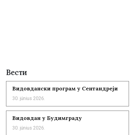
Вести
Видовдански програм у Сентандреји
30. június 2026.
Видовдан у Будимграду
30. június 2026.