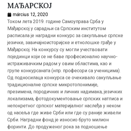
МАЂАРСКОЈ
március 12, 2020
Током лета 2019. године Самоуправа Срба у
Мађарској у сарадњи са Српским институтом
расписала је наградни конкурс за сакупљање српске
језичке, завичајноисторијске и етнолошке грађе у
Мађарској. На конкурсу су могли учествовати
појединци који се не баве професионално научно-
истраживачким радом у овим областима, као и
групе конкурсаната (нпр. професори са ученицима).
Од подносилаца конкурса се очекивало сакупљање
традиционалне српске микротопонимије,
презимена, породичних и личних надимака, језичких
локализама, фотодокументовање српских натписа и
непокретног српског материјалног наслеђа у неком
од насеља где живе Срби или где су раније живели
Срби. Наградни фонд је износио бруто милион
форинти. До продуженог рока за подношење