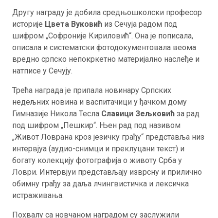
Другу награду је добила средњошколски професор
историје
Цвета Вуковић
из Сечуја радом под
шифром „Софроније Кириловић“. Она је пописала,
описала и систематски фотодокументовала веома
вредно српско непокркетно материјално наслеђе и
натписе у Сечују.
Трећа награда је припала новинару Српских
недељних новина и васпитачици у ђачком дому
Гимназије Никола Тесла
Славици Зељковић
за рад
под шифром „Пешкир“. Њен рад под називом
„Живот Ловрана кроз језичку грађу“ представља низ
интервјуа (аудио-снимци и преклуцани текст) и
богату колекцију фотографија о животу Срба у
Ловри. Интервјуи представљају изврсну и прилично
обимну грађу за даља лчингвистичка и лексичка
истраживања.
Похвалу са новчаном наградом су заслужили