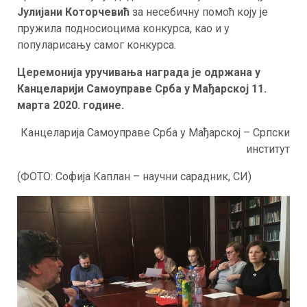
Јулијани Которчевић
за несебичну помоћ коју је
пружила подносиоцима конкурса, као и у
популарисању самог конкурса.
Церемонија уручивања награда је одржана у
Канцеларији Самоуправе Срба у Мађарској 11.
марта 2020. године.
Канцеларија Самоуправе Срба у Мађарској – Српски
институт
(ФОТО: Софија Каплан – научни сарадник, СИ)