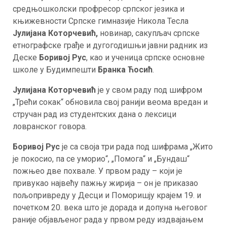
средњошколски профресор српског језика и
књижевности Српске гимназије Никола Тесла
Јулијана Которчевић,
новинар, сакупљач српске
етнографске грађе и дугогодишњи јавни радник из
Деске
Боривој Рус
, као и ученица српске основне
школе у Будимпешти
Бранка Ћосић
.
Јулијана Которчевић
је у свом раду под шифром
„Трећи сокак“ обновила свој ранији веома вредан и
стручан рад из студентских дана о лексици
ловранског говора.
Боривој Рус
је са своја три рада под шифрама „Жито
је покосио, па се уморио“, „Помога“ и „Бундаш“
пожњео две похвале. У првом раду – који је
привукао највећу пажњу жирија – он је приказао
пољопривреду у Десци и Поморишју крајем 19. и
почетком 20. века што је дорада и допуна његовог
раније објављеног рада у првом реду издвајањем