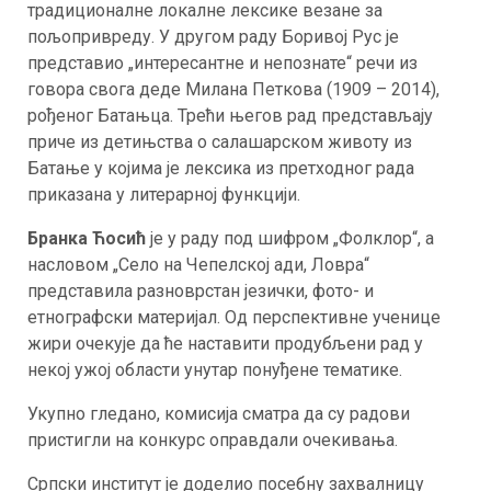
традиционалне локалне лексике везане за
пољопривреду. У другом раду Боривој Рус је
представио „интересантне и непознате“ речи из
говора свога деде Милана Петкова (1909 – 2014),
рођеног Батањца. Трећи његов рад представљају
приче из детињства о салашарском животу из
Батање у којима је лексика из претходног рада
приказана у литерарној функцији.
Бранка Ћосић
је у раду под шифром „Фолклор“, а
насловом „Село на Чепелској ади, Ловра“
представила разноврстан језички, фото- и
етнографски материјал. Од перспективне ученице
жири очекује да ће наставити продубљени рад у
некој ужој области унутар понуђене тематике.
Укупно гледано, комисија сматра да су радови
пристигли на конкурс оправдали очекивања.
Српски институт је доделио посебну захвалницу