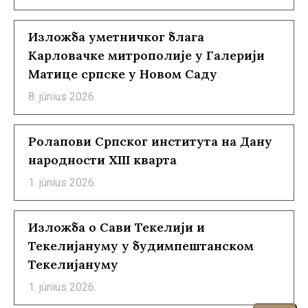
Изложба уметничког блага
Карловачке митрополије у Галерији
Матице српске у Новом Саду
8. június 2026.
Ролапови Српског института на Дану
народности XIII кварта
1. június 2026.
Изложба о Сави Текелији и
Текелијануму у будимпештанском
Текелијануму
1. június 2026.