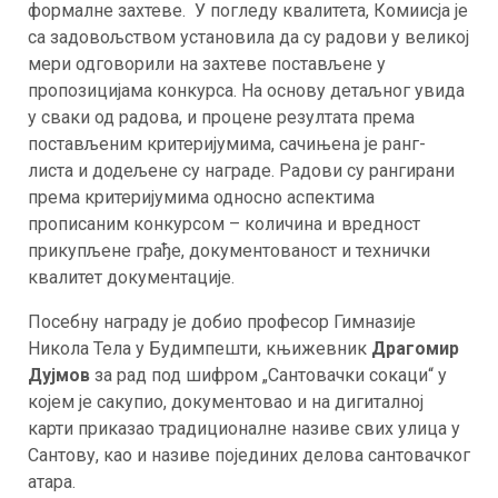
формалне захтеве. У погледу квалитета, Комиисја је
са задовољством установила да су радови у великој
мери одговорили на захтеве постављене у
пропозицијама конкурса. На основу детаљног увида
у сваки од радова, и процене резултата према
постављеним критеријумима, сачињена је ранг-
листа и додељене су награде. Радови су рангирани
према критеријумима односно аспектима
прописаним конкурсом – количина и вредност
прикупљене грађе, документованост и технички
квалитет документације.
Посебну награду је добио професор Гимназије
Никола Тела у Будимпешти, књижевник
Драгомир
Дујмов
за рад под шифром „Сантовачки сокаци“ у
којем је сакупио, документовао и на дигиталној
карти приказао традиционалне називе свих улица у
Сантову, као и називе појединих делова сантовачког
атара.