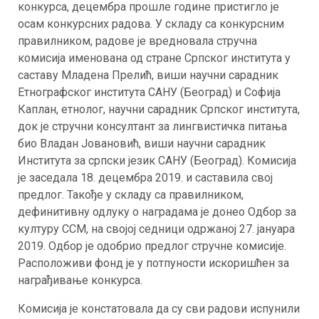
конкурса, децембра прошле године пристигло је
осам конкурсних радова. У складу са конкурсним
правилником, радове је вредновала стручна
комисија именована од стране Српског института у
саставу Младена Прелић, виши научни сарадник
Етнографског института САНУ (Београд) и Софија
Каплан, етнолог, научни сарадник Српског института,
док је стручни консултант за лингвистичка питања
био Владан Јовановић, виши научни сарадник
Института за српски језик САНУ (Београд). Комисија
је заседала 18. децембра 2019. и саставила свој
предлог. Такође у складу са правилником,
дефинитивну одлуку о наградама је донео Одбор за
културу ССМ, на својој седници одржаној 27. јануара
2019. Одбор је одобрио предлог стручне комисије.
Расположиви фонд је у потпуности искоришћен за
награђивање конкурса.
Комисија је констатовала да су сви радови испунили