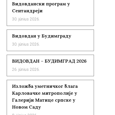
Видовдански програм у
Сентандреји
30. június 2026.
Видовдан у Будимграду
30. június 2026.
ВИДОВДАН – БУДИМГРАД 2026
26. június 2026.
Изложба уметничког блага
Карловачке митрополије у
Галерији Матице српске у
Новом Саду