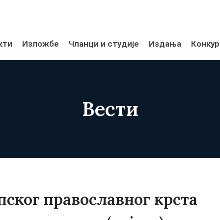
кти
Изложбе
Чланци и студије
Издања
Конкур
Вести
пског православног крста