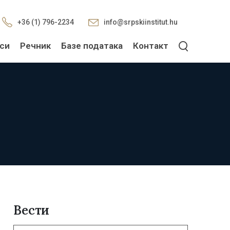
+36 (1) 796-2234
info@srpskiinstitut.hu
си
Речник
Базе података
Контакт
Вести