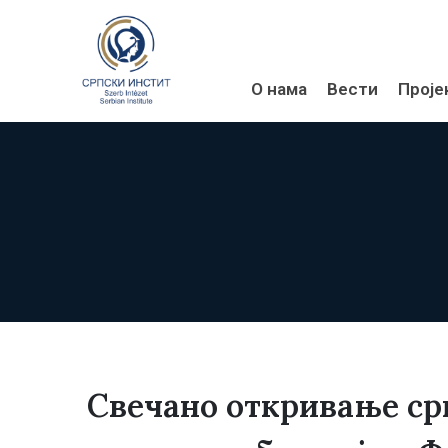
О нама
Вести
Проје
Свечано откривање ср