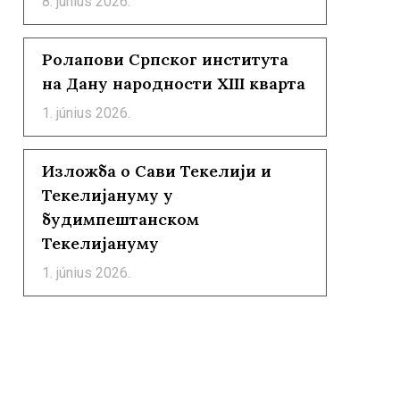
8. június 2026.
Ролапови Српског института
на Дану народности XIII кварта
1. június 2026.
Изложба о Сави Текелији и
Текелијануму у
будимпештанском
Текелијануму
1. június 2026.