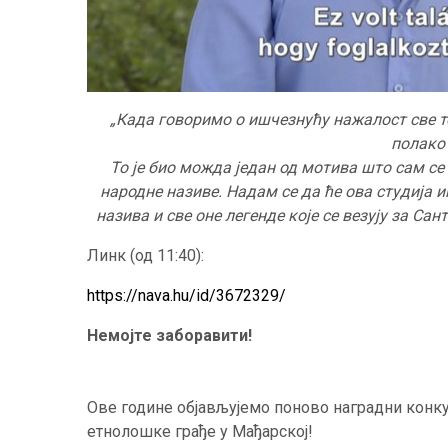
„Када говоримо о ишчезнућу нажалост све те
полако 
То је био можда један од мотива што сам се
народне називе. Надам се да ће ова студија и
назива и све оне легенде које се везују за Сан
Линк (од 11:40):
https://nava.hu/id/3672329/
Немојте заборавити!
Ове године објављујемо поново наградни конкур
етнолошке грађе у Мађарској!