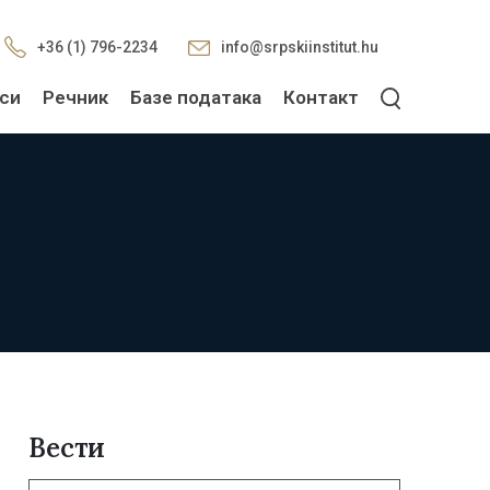
+36 (1) 796-2234
info@srpskiinstitut.hu
си
Речник
Базе података
Контакт
Вести