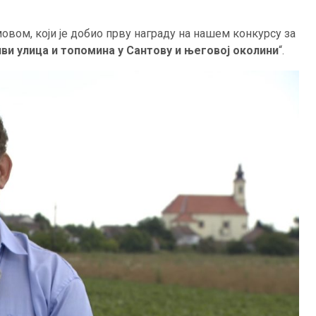
вом, који је добио прву награду на нашем конкурсу за
ви улица и топомина у Сантову и његовој околини
“.