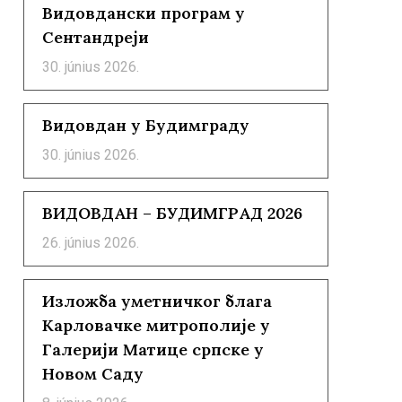
Видовдански програм у
Сентандреји
30. június 2026.
Видовдан у Будимграду
30. június 2026.
ВИДОВДАН – БУДИМГРАД 2026
26. június 2026.
Изложба уметничког блага
Карловачке митрополије у
Галерији Матице српске у
Новом Саду