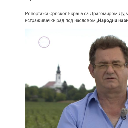
Репортажа Српског Екрана са Драгомиром Дујмо
истраживачки рад под насловом „
Народни нази