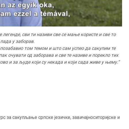
 легенде, сви ти називи све се мање користе и све то
пада у заборав.
 позабавио том темом и што сам успео да сакупим те
пак очувати од заборава и све те називе и порекло тих
тово и за људе који су некада и који сада живе у њему.“
с за сакупљање српске језичке, завичајноситоријске и