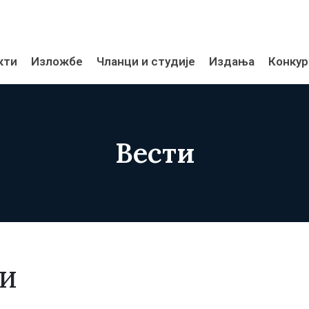
кти
Изложбе
Чланци и студије
Издања
Конкур
Вести
ЦИ