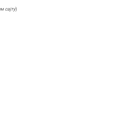
м сајту
)