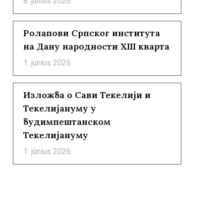
8. június 2026.
Ролапови Српског института
на Дану народности XIII кварта
1. június 2026.
Изложба о Сави Текелији и
Текелијануму у
будимпештанском
Текелијануму
1. június 2026.