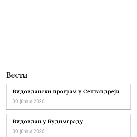
Вести
Видовдански програм у Сентандреји
30. június 2026.
Видовдан у Будимграду
30. június 2026.