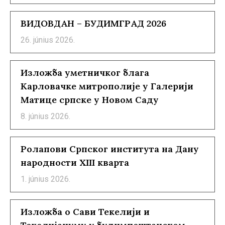
ВИДОВДАН – БУДИМГРАД 2026
26. június 2026.
Изложба уметничког блага
Карловачке митрополије у Галерији
Матице српске у Новом Саду
8. június 2026.
Ролапови Српског института на Дану
народности XIII кварта
1. június 2026.
Изложба о Сави Текелији и