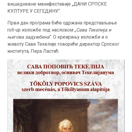
вишедневне манифеставије „ДАНИ СРПСКЕ
КУЛТУРЕ У СЕГЕДИНУ“.
Први дан програма биће одржана представљање
roll-up изложбе под насловом „
Сава Текелија и
његова задужбина
“. О креирању изложби и о
животу Саве Текелије говориће директор Српског
института, Пера Ластић.