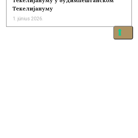
Текелијануму у будимпештанском
Текелијануму
1. június 2026.