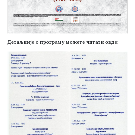
Детаљније о програму можете читати овде: