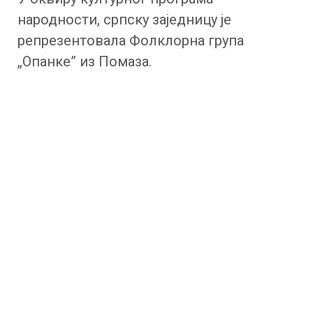
народности, српску заједницу је
репрезентовала Фолклорна група
„Опанке” из Помаза.