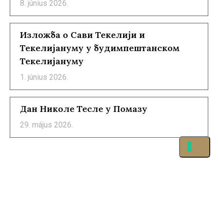
8. június 2026.
Изложба о Сави Текелији и
Текелијануму у будимпештанском
Текелијануму
1. június 2026.
Дан Николе Тесле у Помазу
29. május 2026.