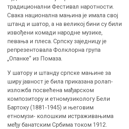
традиционални Фестивал наротности.
Свака национална мањина је имала свој
штанд и шатор, а на великој бини су били
извођени комади народне музике,
певања и плеса. Српску заједницу је
репрезентовала Фолклорна група
„Опанке“ из Помаза.
У шатору и штанду српске мањине за
ширу јавност је била приказана ролап-
изложба посвећена мађарском
композитору и етномузикологу Бели
Бартоку (1881-1945) и његовим
етномузи- колошким истраживањима
међу банатским Србима током 1912.