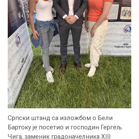
Српски штанд са изложбом о Бели
Бартоку је посетио и господин Гергељ
Чига, заменик градоначелника XIII