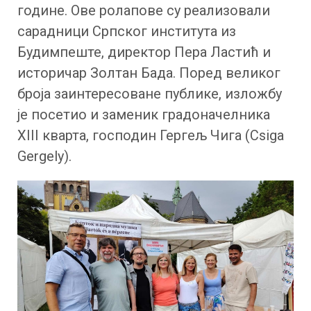
године. Ове ролапове су реализовали
сарадници Српског института из
Будимпеште, директор Пера Ластић и
историчар Золтан Бада. Поред великог
броја заинтересоване публике, изложбу
је посетио и заменик градоначелника
XIII кварта, господин Гергељ Чига (Csiga
Gergely).