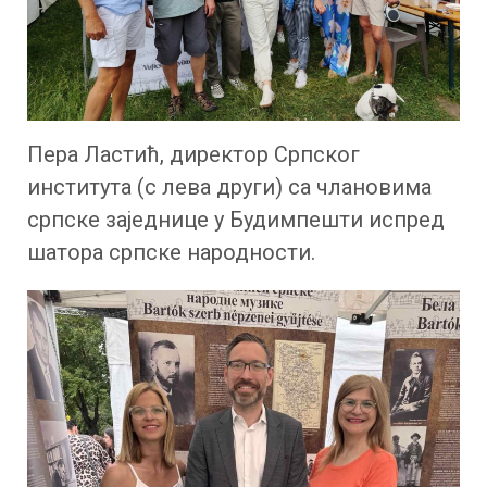
Пера Ластић, директор Српског
института (с лева други) са члановима
српске заједнице у Будимпешти испред
шатора српске народности.