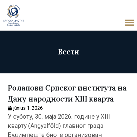
Вести
Ролапови Српског института на
Дану народности XIII кварта
június 1, 2026
У суботу, 30. маја 2026. године у XIII
кварту (Angyalföld) главног града
Будимпеште био је организован