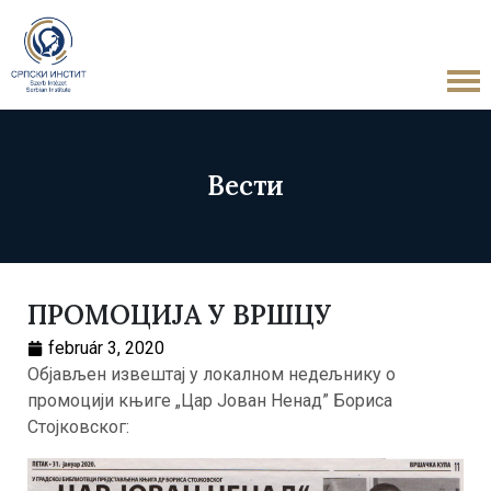
Вести
ПРОМОЦИЈА У ВРШЦУ
február 3, 2020
Објављен извештај у локалном недељнику о
промоцији књиге „Цар Јован Ненад” Бориса
Стојковског: