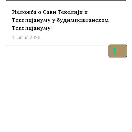
Изложба о Сави Текелији и
Текелијануму у будимпештанском
Текелијануму
1. június 2026.