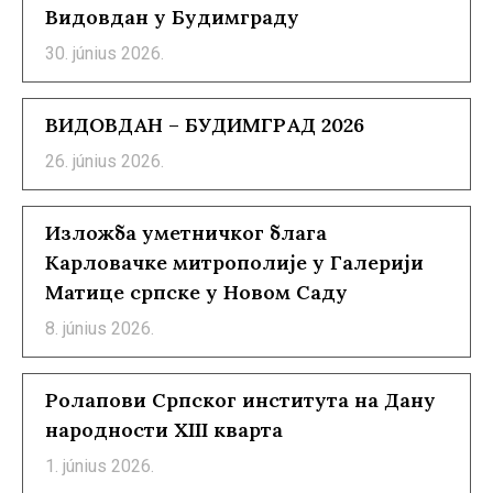
Видовдан у Будимграду
30. június 2026.
ВИДОВДАН – БУДИМГРАД 2026
26. június 2026.
Изложба уметничког блага
Карловачке митрополије у Галерији
Матице српске у Новом Саду
8. június 2026.
Ролапови Српског института на Дану
народности XIII кварта
1. június 2026.