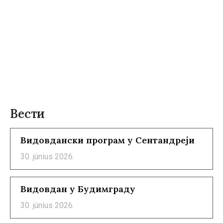
Вести
Видовдански програм у Сентандреји
30. június 2026.
Видовдан у Будимграду
30. június 2026.