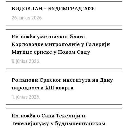
ВИДОВДАН – БУДИМГРАД 2026
26. június 2026.
Изложба уметничког блага
Карловачке митрополије у Галерији
Матице српске у Новом Саду
8. június 2026.
Ролапови Српског института на Дану
народности XIII кварта
1. június 2026.
Изложба о Сави Текелији и
Текелијануму у будимпештанском