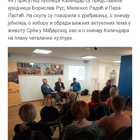
49.) присутној публици Календар су представили
уредници Борислав Рус, Миленко Радић и Пера
Ластић. На скупу су говорили о уређивању, о значају
јубилеја, о избору и обради важних актуелних тема у
животу Срба у Мађарској, као и о значају Календара
на плану читалачке културе.