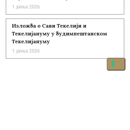
1. június 2026.
Изложба о Сави Текелији и
Текелијануму у будимпештанском
Текелијануму
1. június 2026.