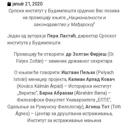
január 21, 2020
Српски институт у Будимпешти срдачно Вас позива
на промоцију књиге „
Националности и
законодавство у Мађарској
“
Jедан од аутора је
Пера Ластић
, директор Српског
института у Будимпешти
Промоцију ће отворити:
др Золтан Фирјеш
(Dr.
Fürjes Zoltán) – заменик државног секретара
О књизи ће говорити:
Иштван Пељах
(Pelyach
István) менаџер пројекта,
Калман
Арпад
Ковач
(Kovács Kálmán Árpád) – Историјски институт
„Веритас“,
Барна Абрахам
(Ábrahám Barna) –
Филозофски Факултет Универзитета „ЕЛТЕ“,
Одељење за Румунску Филологију),
Агнеш Тот
(Tóth
Ágnes) – Центар за друштвена истраживања,
Институт за истраживање мањина