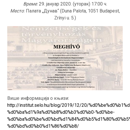
Време
: 29. јануар 2020. (уторак) 17:00 ч.
Место
: Палата „Дунав“ (Duna Palota, 1051 Budapest,
Zrínyi u. 5.)
Више информација о књизи:
http://institut.selo.hu/blog/2019/12/20/%d0%be%d
%d0%ba%d1%9a%d0%b8%d0%b3%d0%b0-%d0%be-
%d0%ba%d0%be%d0%bd%d1%84%d0%b5%d1%80%d0%b5
%d0%bd%d0%b0%d1%86%d0%b8/