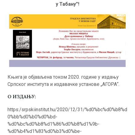
у Табану”!
Књига је објављена током 2020. године у издању
Српског института и издавачке установе „АГОРА“.
О ИЗДАЊУ:
https:/srpskiinstitut.hu/2020/12/31/%d0%bc%d0%b8%d
0%bb%d0%b0%d0%bd-
%d0%bc%d0%b8%d1%86%d0%b8%d1%9b-
%d0%b4%d1%83%d0%b3%d0%be-