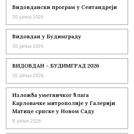
Видовдански програм у Сентандреји
30. június 2026.
Видовдан у Будимграду
30. június 2026.
ВИДОВДАН – БУДИМГРАД 2026
26. június 2026.
Изложба уметничког блага
Карловачке митрополије у Галерији
Матице српске у Новом Саду
8. június 2026.