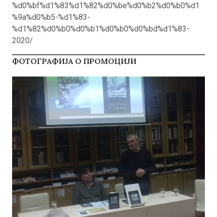
%d0%bf%d1%83%d1%82%d0%be%d0%b2%d0%b0%d1
%9a%d0%b5-%d1%83-
%d1%82%d0%b0%d0%b1%d0%b0%d0%bd%d1%83-
2020/
ФОТОГРАФИЈА О ПРОМОЦИЈИ