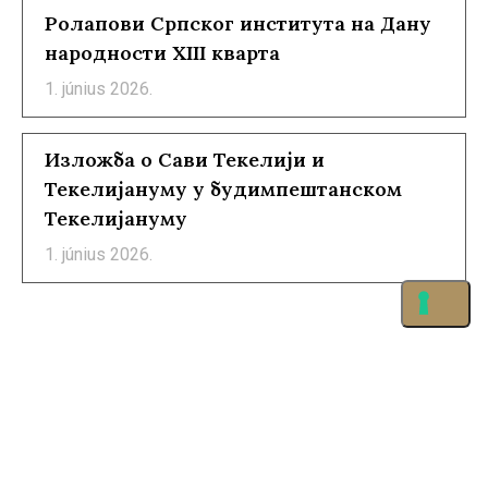
Ролапови Српског института на Дану
народности XIII кварта
1. június 2026.
Изложба о Сави Текелији и
Текелијануму у будимпештанском
Текелијануму
1. június 2026.