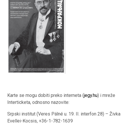
Karte se mogu dobiti preko interneta (
jegy.hu
) i mreže
Interticketa, odnosno nazovite:
Srpski institut (Veres Pálné u. 19. II. interfon 28) – Živka
Evellei-Kocsis, +36-1-782-1639