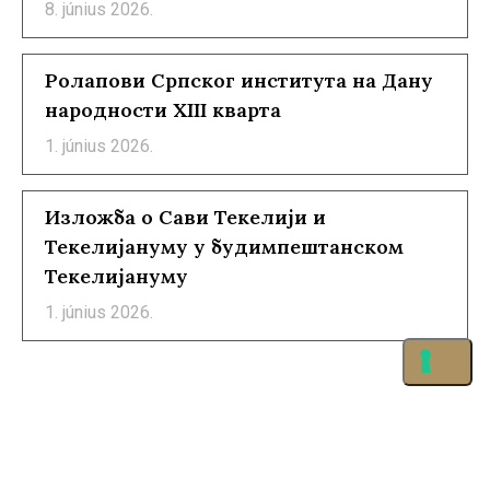
8. június 2026.
Ролапови Српског института на Дану
народности XIII кварта
1. június 2026.
Изложба о Сави Текелији и
Текелијануму у будимпештанском
Текелијануму
1. június 2026.