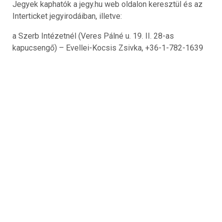
Jegyek kaphatók a jegy.hu web oldalon keresztül és az
Interticket jegyirodáiban, illetve:
a Szerb Intézetnél (Veres Pálné u. 19. II. 28-as
kapucsengő) – Evellei-Kocsis Zsivka, +36-1-782-1639