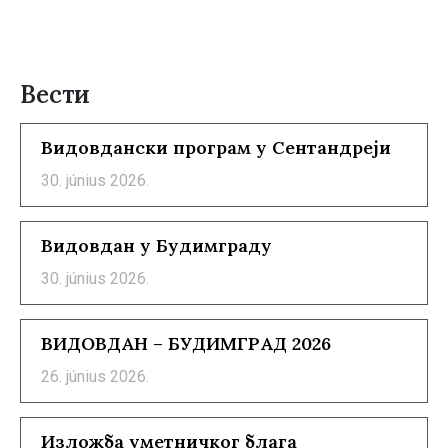
Вести
Видовдански програм у Сентандреји
30. június 2026.
Видовдан у Будимграду
30. június 2026.
ВИДОВДАН – БУДИМГРАД 2026
26. június 2026.
Изложба уметничког блага