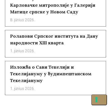
Карловачке митрополије у Галерији
Матице српске у Новом Саду
8. június 2026.
Ролапови Српског института на Дану
народности XIII кварта
1. június 2026.
Изложба о Сави Текелији и
Текелијануму у будимпештанском
Текелијануму
1. június 2026.