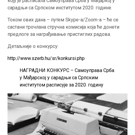
коју је расписала Самоуправа Срба у Мађаркој у
сарадњи са Српском институтом 2020. године.
Током ових дана – путем Skype-а/Zoom-а – ће се
састани трочлана стручна комисија која ће донети
предлоге за награђивање пристиглих радова.
Детаљније о конкурсу:
http://www.szerb.hu/sr/konkursi.php
НАГРАДНИ КОНКУРС – Самоуправа Срба
у Мађарској у сарадњи са Српским
институтом расписује за 2020. годину