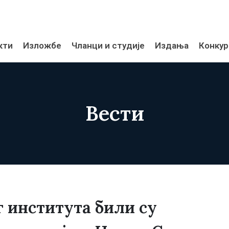
кти
Изложбе
Чланци и студије
Издања
Конкур
Вести
 института били су