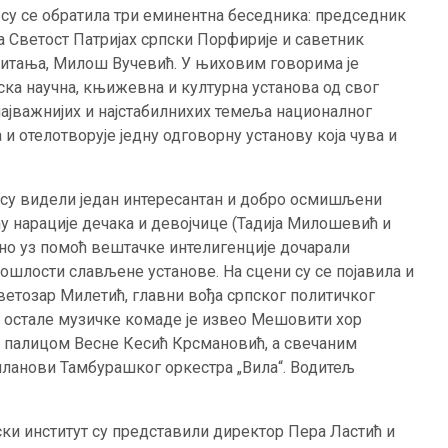
 се обратила три еминентна беседника: председник
а Светост Патријах српски Порфирије и саветник
питања, Милош Вучевић. У њиховим говорима је
пска научна, књижевна и културна установа од свог
ајважнијих и најстабилнихих темеља националног
 и отелотворује једну одговорну установу која чува и
 видели један интересантан и добро осмишљени
у нарације дечака и девојчице (Тадија Милошевић и
чно уз помоћ вештачке интелигенције дочарали
рошлости слављене установе. На сцени су се појавила и
етозар Милетић, главни вођа српског политичког
 и остале музичке комаде је извео Мешовити хор
 палицом Весне Кесић Крсмановић, а свечаним
 чланови Тамбурашког оркестра „Вила“. Водитељ
институт су представили директор Пера Ластић и