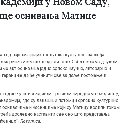
академији у Новом Саду,
це оснивања Матице
ан од најзначајнијих тренутака културног наслеђа
 седморица савесних и одговорних Срба својом одлуком
само акт оснивања једне српске научне, литерарне и
 гаранције да ће учинити све за даље постојање и
 године у новосадском Српском народном позоришту,
 академија, где су данашњи потомци српских културних
т оснивачима и часницима који су Матицу водили током
о треба доследно наставити све оно што представља
ићенице“,
Летописа
.