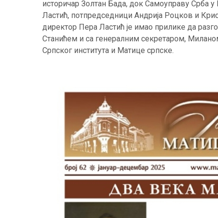
историчар Золтан Бада, док Самоуправу Срба у
Ластић, потпредседници Андрија Роцков и Кри
директор Пера Ластић је имао прилике да раз
Станићем и са генералним секретаром, Милан
Српског института и Матице српске.