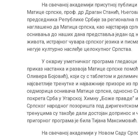
На свечаној академији присутној публици су
Матице српске, проф. др Драган Станић, Његов
председника Републике Србије за регионална 
наглашено да Матица српска, као најстарија ср
оснивања до наших дана представља један од н
живота, истрајног чувара српског језика и писма
негује културно наслеђе целокупног Српства.
У оквриу уметничког програма гледаоци су
приказ настанка и развоја Матице српске помоћ
Оливера Бојовић), који су с таблетом и делими
најсветлије тренутке и најважније призоре из п
седморица оснивача Матице српске, односно Св
покрета Срба у Угарској. Химну „Боже правде“
Српског народног позоришта под диригентском
тренуцима су такође дали достојан допринос и
пригорног програма је била Тијана Максимовић.
На свечаној академији у Новом Саду Српски 