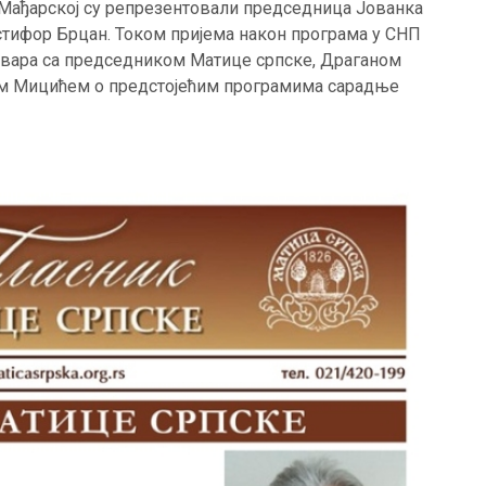
 Мађарској су репрезентовали председница Јованка
стифор Брцан. Током пријема након програма у СНП
говара са председником Матице српске, Драганом
ом Мицићем о предстојећим програмима сарадње