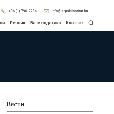
+36 (1) 796-2234
info@srpskiinstitut.hu
си
Речник
Базе података
Контакт
Вести