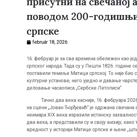
присутни на свечаној 
поводом 200-годишњи
српске
február 18, 2026
16. фебруар је за сва времена обележен као јед
српског народа. Тада су у Пешти 1826. године
поставили темеље Матици српској. То није био 
културне установе, него уједно и давање чврсте
деловање часаописа „Сербске Летописи“.
Тачно два века касније, 16. фебруара 2026.
на сцени „Јован Ђорђевић“ је одржана свечана
неимара XIX века изразили истинску захвалнос
два века, а представили су и своју визију, как
вредност у историји Матице српске и њене „шт