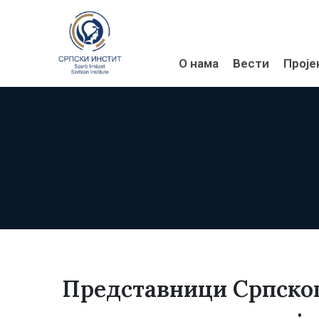
О нама
Вести
Проје
Представници Српског