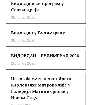
Видовдански програм у
Сентандреји
30. június 2026.
Видовдан у Будимграду
30. június 2026.
ВИДОВДАН – БУДИМГРАД 2026
26. június 2026.
Изложба уметничког блага
Карловачке митрополије у
Галерији Матице српске у
Новом Саду