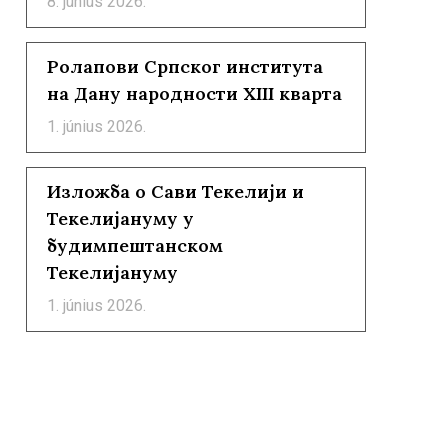
8. június 2026.
Ролапови Српског института
на Дану народности XIII кварта
1. június 2026.
Изложба о Сави Текелији и
Текелијануму у
будимпештанском
Текелијануму
1. június 2026.